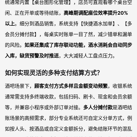
统通常内置【桌台图形化管理】，店员可直观看哪个桌台空
闲、正在开单或等待结账，
高峰期调配座位效率提升20%
以上
。细分到酒品销售，系统支持【快捷酒水加单】、【多
会员分摊付款】，每桌实时账单一目了然，减少错单和漏单
的风险。
如果还集成了库存联动功能，酒水消耗会自动同步
入库，缺货预警及时推送
，大大减轻人工盘点压力。
如何实现灵活的多种支付结算方式？
酒吧场景下，
顾客支付方式多样且金额变动频繁
，收银系统
通常需支持多终端收款，包括扫码、刷卡、现金和会员余额
等，并兼容小程序或外部订单对接。
多人分摊付款
是酒吧结
账场景的高频需求，部分专业系统还可自定义分单方式，例
如按人头、按酒品或自定义金额拆分，避免结账环节的混乱