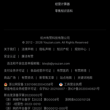
经营计算器
零售知识百科
杭州有赞科技有限公司
© 2012 -
2026
Youzan.com. All Rights Reserved
关于我们
法律声明
隐私声明
知识产权
规则中心
安全认证
廉洁有赞
违法和不良信息举报邮箱：blxxjb@youzan.com
支付业务许可证
食品经营许可证
有赞医药
有赞跨境
商品广场
有赞资讯
新零售文章
站点地图
关键词地图
浙公网安备 33010602004358号
工商营业执照
增值电信业务经营许可证：合字B2-20210007
-
浙ICP备2020040621号
新出发浙备字第20230002号
（浙）网械平台备字【2023】第00008号
浙网食A33010128
（浙）-经营性-2023-0010
（浙）网药平台备字〔2023〕第000012-000号