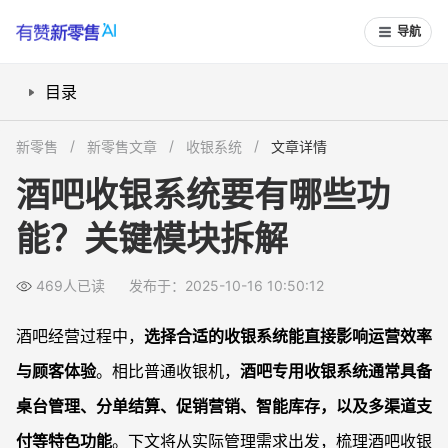
导航
目录
酒吧专用收银系统都有哪些核心功能？
新零售
新零售文章
收银系统
文章详情
如何实现灵活的多种支付结算方式？
酒吧收银系统要有哪些功
门店促销与会员营销功能怎么设置？
能？关键模块拆解
库存和后厨联动有哪些亮点？
数据报表和运营监控能带来哪些帮助？
469人已读
发布于：2025-10-16 10:50:12
常见问题
酒吧收银系统与普通餐饮系统有何区别？
酒吧经营过程中，
选择合适的收银系统能直接影响运营效率
酒吧收银系统对新手员工友好吗？
与顾客体验
。相比普通收银机，
酒吧专用收银系统通常具备
酒吧收银系统需要联网才能用吗？
桌台管理、分单结算、促销营销、智能库存，以及多渠道支
如何判断系统适合自己酒吧？
付等特色功能
。下文将从实际管理需求出发，梳理酒吧收银