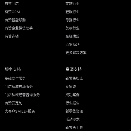
有赞门店
文旅行业
有赞CRM
鞋服行业
有赞智能导购
母婴行业
有赞企业微信助手
美妆行业
有赞连锁
蛋糕烘焙
百货商场
更多解决方案
服务支持
资源支持
基础交付服务
新零售智库
门店私域启动服务
专家说
门店私域经营咨询服务
成功案例
有赞云定制
行业报告
大客户SMILE+服务
新零售资讯
活动沙龙
新零售工具