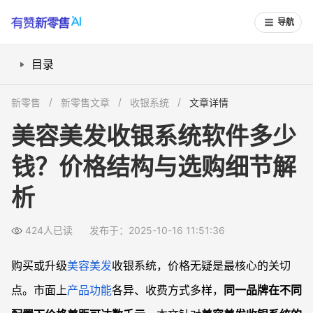
导航
目录
美容美发收银系统市场主流价格区间是多少？
新零售
新零售文章
收银系统
文章详情
影响收银系统软件价格的关键因素有哪些？
美容美发收银系统软件多少
软件价格中包含安装、维护和售后服务吗？
钱？价格结构与选购细节解
如何对比不同收银系统的性价比？
常见问题
析
美容美发收银系统支持按月付费吗？
是否有免费的美容美发收银系统？靠谱吗？
424人已读
发布于：2025-10-16 11:51:36
安装美容美发收银系统需要额外买硬件吗？
购买或升级
美容美发
收银系统，价格无疑是最核心的关切
买断和云端付费模式哪个更适合小型美容店？
点。市面上
产品功能
各异、收费方式多样，
同一品牌在不同