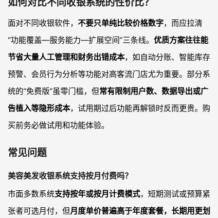
如何对比不同收银系统的性价比？
面对不同收银软件，
不要只单纯比较价格数字
，而应拉清
“功能覆盖—服务能力—扩展空间”三条线。
优质方案往往能
节省大量人工管理和财务出错成本
，如自动分账、智能库存
预警、会员行为分析等功能对高客流门店尤为重要。部分系
统的“免费版”虽零门槛，但
常有限制用户数、数据导出或广
告植入等隐形成本
，试用期过后功能再解锁时反而更贵。购
买前务必做试用和功能体验。
常见问题
美容美发收银系统支持按月付费吗？
市面多数系统
支持按年或按月计费模式
，短期测试或预算紧
张者可选月付，但
月度单价普遍高于年度套餐，长期用更划