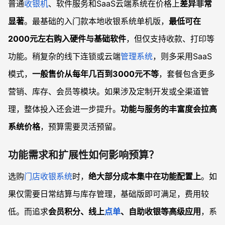
普通
收银机
、软件服务和SaaS云端系统在价格上
差异非常
显著
。最基础的入门款本地收银系统单机版，
最低可在
2000元左右购入硬件与基础软件
，但仅支持收款、打印等
功能。稍复杂的线下连锁或云端
管理系统
，则多采用SaaS
模式，
一般售价从每年几百到3000元不等
，套餐包含更多
营销、库存、会员等模块。如果涉及定制开发或全渠道管
理，整体投入还会进一步提升。
功能与服务的丰富度会拉高
系统价格
，预算需要灵活预留。
功能需求和扩展性如何影响预算？
选购
门店收银系统
时，
绝大部分成本集中在功能配置上
。如
果仅需要日常结算与库存管理，基础版即可满足，费用较
低。而追求
会员积分、线上
点单
、自助收银等高级应用
，系