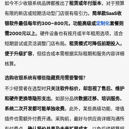
如今不少收银系统品牌都推出了
租赁或年付版本
，对于预算
有限的新店或短期活动型门店很有吸引力。
简单款SaaS收
银软件最低每年约300~800元，功能高级或
定制化
套餐则
需2000元以上
。硬件设备也有按月或半年租用选项，适合
短期尝试或灵活调整门店布局。
租赁模式可降低前期投入，
便于升级扩容
，但综合成本需根据实际租期和服务内容详细
核算。
选购收银系统有哪些隐藏费用需要警惕？
不少经营者在选型时
只关注软件标价，却忽视了售后、维护
和硬件更换等隐形支出
。如部分品牌
数据迁移、培训服务、
系统二次开发都可能单独收费
。此外，某些高级功能、增值
插件也需额外付费开通。采购前，最好与供应商详细沟通所
有付费点，
确认报价总表及未来扩展成本
，以免后续预算超