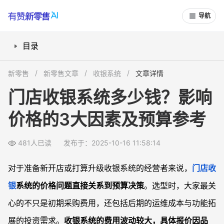
导航
目录
如何区分不同收银系统的价格档位？
新零售
新零售文章
收银系统
文章详情
功能需求和扩展性如何影响预算？
门店收银系统多少钱？影响
是否需要为硬件部署和售后服务单独预算？
价格的3大因素及预算参考
商用SaaS收银系统值得投资吗？
常见问题
481人已读
发布于：2025-10-16 11:58:14
门店收银系统可以租用吗？大概多少钱？
选购收银系统有哪些隐藏费用需要警惕？
对于准备新开店或打算升级收银系统的经营者来说，
门店收
如何判断某个收银系统价格是否合理？
银
系统的价格问题直接关系到预算决策
。选型时，大家最关
连锁门店部署收银系统预算如何分配最合适？
心的不只是初期采购费用，还包括后期的运维成本与功能拓
展的投资需求。
收银系统的费用波动较大，具体报价因品