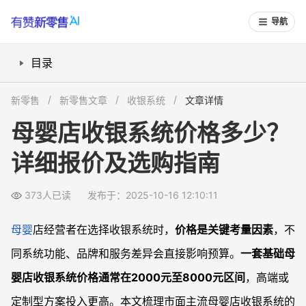
导航
目录
母婴店收银系统价格区间如何划分？
新零售
新零售文章
收银系统
文章详情
哪些功能会影响系统购入成本？
母婴店收银系统价格多少？
品牌和售后服务如何影响价格决策？
详细报价及选购指南
什么门店规模适合哪类收银系统？
常见问题
373人已读
发布于：2025-10-16 12:10:11
母婴店收银系统可以免费使用吗？
选购收银系统时如何评估总成本？
母婴
店经营者在选择收银系统时，
价格是关键考量因素
，不
收银系统是否支持对接线上商城与自助收银？
同系统功能、品牌和服务差异会直接影响预算。
一套基础母
换新系统后能否迁移老数据？
婴店收银系统价格通常在2000元至8000元区间
，高端或
定制型方案投入更高。本文梳理市面主流母婴店收银系统的