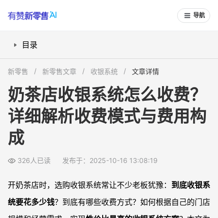
导航
目录
收银系统都有哪些费用组成？
新零售
新零售文章
收银系统
文章详情
一次性买断和按月订阅，哪种收费更适合奶茶店？
奶茶店收银系统怎么收费？
不同品牌收银系统价格差在哪里？怎么理解性价比？
详细解析收费模式与费用构
收银系统配置升级有哪些额外费用？
常见问题
成
奶茶店收银系统最低多少钱能用？基础方案靠谱吗？
收银系统支持哪些付款方式？会影响价格吗？
326人已读
发布于：2025-10-16 13:08:19
可以跨门店、连锁使用同一个收银系统吗？
开奶茶店时，选购收银系统常让不少老板犹豫：
到底收银系
收银系统后续如何维护？维护费用贵吗？
统要花多少钱
？到底有哪些收费方式？如何根据自己的门店