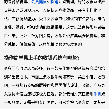
的是
商品管理、
会员储值
和
促销
活动管理
。好的收银系统应
支持条码或SKU录入，方便快速查找货品，并有多样化价
格、库存调整能力。受到女装季节性和促销节点影响，
组合
套餐、满减、折扣等功能也很重要
，这类玩法直接影响到每
日业绩。此外，针对回头客，收银系统应集成
会员管理、积
分兑换、储值充值
，这样能推动顾客持续复购。
操作简单易上手的收银系统有哪些？
很多门店流动店员较多，选一款操作复杂的系统只会增加培
训和出错成本。市面主流收银系统如有赞、美团小店、收钱
吧，一般都有
支持触屏操作和界面简洁设计
，收银、商品录
入及优惠设置流程都极为直观。部分云端方案直接用
手机
或
平板登录，无需采购专用硬件，日常维护也很方便。尤其是