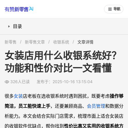
导航
目录
女装店选收银系统要关注哪些功能？
新零售
新零售文章
收银系统
文章详情
操作简单易上手的收银系统有哪些？
女装店用什么收银系统好？
多门店管理和线上线下同步怎么选？
功能和性价对比一文看懂
收银系统的价格、售后与安全性怎么看？
常见问题
326人已读
发布于：2025-10-16 13:15:04
女装店收银系统能支持会员储值和积分吗？
收银系统能否帮助商品盘点与库存预警？
很多
女装
店老板在选收银系统时遇到困扰，既要考虑
操作够
支持多门店后，总部怎样实现管理和分析？
简洁，员工能快速上手
，还要兼顾商品、
会员管理
和数据分
收银系统操作安全和数据防泄漏可靠吗？
析能力。本文会结合实际门店需求，梳理市面上适合女装店
的收银软件优缺点，帮你找到
性价比高又实用的收银系统方