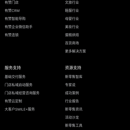
有赞门店
文旅行业
有赞CRM
鞋服行业
有赞智能导购
母婴行业
有赞企业微信助手
美妆行业
有赞连锁
蛋糕烘焙
百货商场
更多解决方案
服务支持
资源支持
基础交付服务
新零售智库
门店私域启动服务
专家说
门店私域经营咨询服务
成功案例
有赞云定制
行业报告
大客户SMILE+服务
新零售资讯
活动沙龙
新零售工具