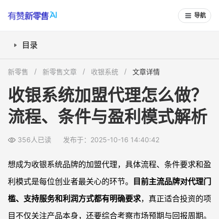
导航
目录
明确加盟流程，操作步骤有哪些？
新零售
新零售文章
收银系统
文章详情
代理门槛和条件如何？需要具备哪些资源？
收银系统加盟代理怎么做？
加盟代理盈利模式有哪些？如何实现持续收益？
流程、条件与盈利模式解析
如何判断品牌支持力度？有哪些实际激励政策？
常见问题
356人已读
发布于：2025-10-16 14:40:42
代理收银系统需要多少启动资金？
代理后市场推广难吗？品牌会帮忙吗？
想成为收银系统品牌的加盟代理，具体流程、条件要求和盈
平台分润机制怎样，代理利润高不高？
利模式是每位创业者最关心的环节。
目前主流品牌对代理门
没有行业经验能做代理吗？
槛、支持服务和利润方式都有明确要求
，真正适合投资的项
目不仅关注产品本身，还要综合考察市场预期与回报周期。