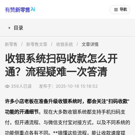
导航
目录
怎么在收银系统开通扫码收款？
新零售
新零售文章
收银系统
文章详情
不同收银系统扫码支付开通流程有什么区别？
收银系统扫码收款怎么开
怎么选合适的扫码收钱方式？微信支付宝有啥区别？
通？流程疑难一次答清
开通扫码收款需要注意什么？遇到无法使用怎么办？
常见问题
356人已读
发布于：2025-10-16 15:18:52
已有收银系统如何补开扫码收款功能？
微信和支付宝扫码收钱，哪个到账更快？
许多小店老板在准备升级收银系统时，都会关注“扫码收款”
开通扫码收款功能是否需要支付手续费？
功能的开通细节
。现在大多数收银系统都支持手机扫码支
扫码收款功能开通后，如何保护交易安全？
付，但开通流程、与微信支付宝对接方式，以及不同系统的
功能侧重点各有不同。**搞懂这些流程，能让收款速度提