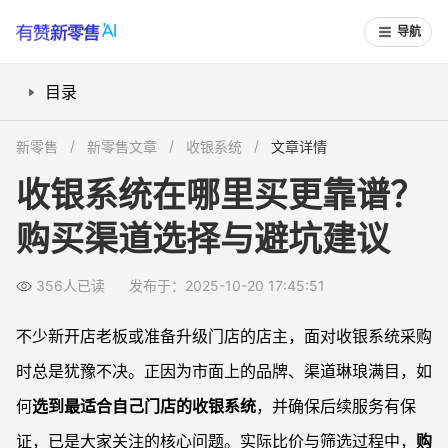
导航
目录
线上购买渠道靠谱吗？优缺点分析
新零售
新零售文章
收银系统
文章详情
线下实体店选购有哪些好处与风险？
收银系统在哪里买更靠谱？
如何结合自身需求进行渠道筛选？
购买渠道选择与避坑建议
售后服务在购买决策中的关键作用
常见问题
356人已读
发布于：2025-10-20 17:45:51
选购收银系统时，应该优先看哪些参数？
线上购买收银系统有必要担心假货吗？
不少新开店老板或准备升级门店的店主，面对收银系统采购
售后服务主要包含哪些内容？如何比对？
时总是犹豫不决。正因为市面上的品牌、渠道琳琅满目，如
门店升级旧系统时，渠道选择有何不同？
何
选到最适合自己门店的收银系统
，并确保后续服务有保
证，已是大家关注的核心问题。实际比价与筛选过程中，
购