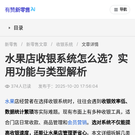
导航
目录
什么类型收银系统适合水果店？
新零售
新零售文章
收银系统
文章详情
水果店为什么需要智能收银系统？
水果店收银系统怎么选？实
收银系统有哪些必备功能？
用功能与类型解析
水果店老板如何选择合适的系统？
常见问题
374人已读
发布于：2025-10-20 17:56:04
水果店用扫码收款工具够用吗？
智能收银系统维修和维护难吗？
水果
店经营者在选择收银系统时，往往会遇到
收银效率低、
多门店水果店怎样统一收银和数据统计？
数据统计繁琐
等实际难题。现有市面上有多种收银工具，适
收银系统是否支持电子秤、打印小票等功能？
合门店日常收款、商品管理和
会员营销
。
选对系统不仅能提
高收银速度，还能让水果店管理更省心
。本文详细拆解几类