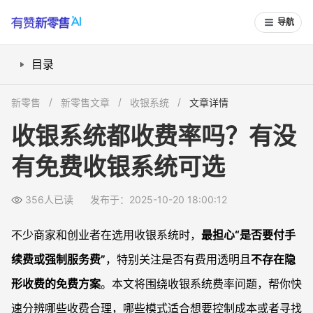
导航
目录
收银系统的使用费率包含什么？如何判定是否必须缴纳？
新零售
新零售文章
收银系统
文章详情
有哪些收银系统支持免费使用？真的没有隐藏费用吗？
收银系统都收费率吗？有没
收银系统费率低至多少？如何规避高额成本？
有免费收银系统可选
如何识别收银系统是否有隐藏收费风险？
常见问题
356人已读
发布于：2025-10-20 18:00:12
免费收银系统适合什么类型的商家？
使用收银系统时，交易手续费都可以避免吗？
不少商家和创业者在选用收银系统时，
最担心“是否要付手
如何判断一个收银系统有无后续涨价风险？
续费或强制服务费”
，特别关注是否有费用透明且
不存在隐
已经在使用的收银系统，怎么查询自己的实际费率？
形收费的免费方案
。本文将围绕收银系统费率问题，帮你快
速分辨哪些收费合理，哪些模式适合想要控制成本或者寻找