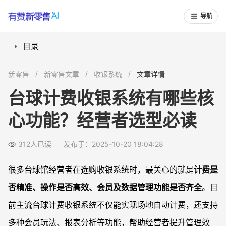
导航
目录
台球馆专属计费管理怎么做？
新零售
新零售文章
收银系统
文章详情
收银操作流程是否足够便捷？
台球计费收银系统有哪些核
会员及营销功能能否带动复购？
心功能？经营者选型必读
场地预约与数据报表支持哪些管理需求？
常见问题
312人已读
发布于：2025-10-20 18:04:28
台球计费收银系统如何实现多桌场地的同时计费管理？
收银系统操作复杂吗？新人上岗容易学吗？
很多台球馆经营者在选购收银系统时，最关心的就是
计费是
会员功能有哪些？能做哪些营销活动？
否精准、操作是否高效、会员及数据管理功能是否齐全
。目
报表功能是否能满足场地运营分析？
前主流台球计费收银系统不仅能实现场地自动计费，还支持
多种会员玩法、报表分析等功能，帮助经营者提升管理效