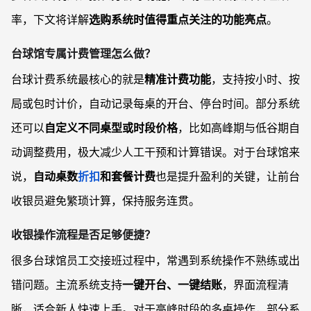
率，下文将详解
选购系统时值得重点关注的功能亮点
。
台球馆专属计费管理怎么做？
台球计费系统最核心的就是
精准计费功能
，支持按小时、按
局或包时计价，自动记录每桌的开台、停台时间。部分系统
还可以
自定义不同桌型或时段价格
，比如高峰期与低谷期自
动调整费用，极大减少人工干预和计算错误。对于台球馆来
说，
自动桌数
折扣
和套餐计费
也是提升盈利的关键，让前台
收银员避免繁琐计算，保持服务连贯。
收银操作流程是否足够便捷？
很多台球馆员工交接班过程中，常遇到系统操作不熟练或出
错问题。主流系统支持
一键开台、一键结账
，界面流程清
晰，适合新人快速上手。对于高峰时段的多桌操作，部分系