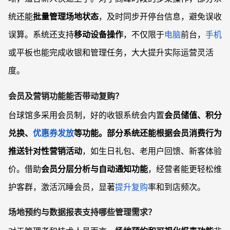
统还能
批量管理场地状态
，及时同步开停台信息，避免误收
误算。系统还支持
移动设备操作
，不仅限于
电脑
前台，
手机
或平板也能完成收银和管理任务，大大提升实际运营灵活
度。
会员及营销功能能否带动复购？
台球馆多采用会员制，好的收银系统会内置
会员储值、积分
兑换、
优惠券发放
等功能。部分系统还能根据会员消费行为
推送
针对性营销活动
，如生日礼包、老用户回馈、新客体验
价。借助
会员分层分析与自动通知功能
，经营者能更轻松维
护客群，激活沉睡会员，显著
提升复购
率和到店频次。
场地预约与数据报表支持哪些管理需求？