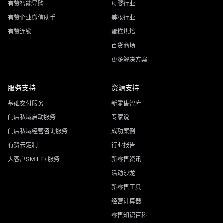
有赞智能导购
母婴行业
有赞企业微信助手
美妆行业
有赞连锁
蛋糕烘焙
百货商场
更多解决方案
服务支持
资源支持
基础交付服务
新零售智库
门店私域启动服务
专家说
门店私域经营咨询服务
成功案例
有赞云定制
行业报告
大客户SMILE+服务
新零售资讯
活动沙龙
新零售工具
经营计算器
零售知识百科