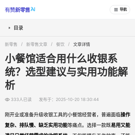
导航
目录
小餐馆收银系统需要哪些核心功能？
新零售
新零售文章
餐饮
文章详情
如何判断收银系统是否容易上手？
小餐馆适合用什么收银系
价格和性价比怎么权衡？
统？选型建议与实用功能解
是否有适合手机/平板的收银系统？
进阶功能会影响小餐馆运营吗？
析
常见问题
小餐馆能否用免费的收银系统？
333人已读
发布于：2025-10-20 18:30:44
旧收银系统数据能否迁移到新系统？
刚开业或准备升级收银工具的小餐馆经营者，普遍面临
操作
小餐馆的收银系统必须支持外卖平台对接吗？
复杂、排队慢、缺乏实用功能
等痛点。选择一款既
易用又能
硬件设备如何选择？用手机可以吗？