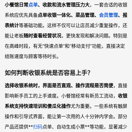
小餐馆日常
点单
、收款和流水管理压力大
，一套合适的收银
系统应优先具备
点单收银一体化、菜品管理、
会员管理
、报
表统计
等基础功能。这样不仅可以让店员减少重复操作，还
能让老板
随时查看经营状况
，更快发现和解决问题。特别是
在高峰时段，有无“快速点单”和“移动支付”功能，直接决定
结账速度与顾客等待时长。
如何判断收银系统是否容易上手？
选择收银系统时，界面是否直观、操作流程是否简便
，直接
影响新手员工的上手速度。小餐馆经常有新员工流动，
收银
系统支持快速培训和傻瓜化操作
尤为重要。一些系统有触屏
操作和引导式界面，能让第一次用的人十分钟内学会。部分
产品还提供**
扫码
点单、自动生成小票**等功能，显著减少