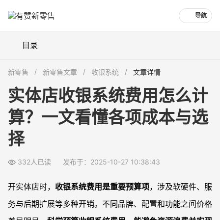
导航
目录
收银系统费用有哪些主要组成？哪些最容易被忽略
新零售
新零售文章
收银系统
文章详情
便宜与高端收银系统价格有多大差别？该怎么判断性价比
实体店收银系统费用怎么计
如何选择适合自己门店规模和业态的收银系统类型
算？一文看懂各项成本与选
收银系统价格是否包含售后服务和功能扩展？
常见问题
择
收银系统软件和硬件可以分开买吗？会影响使用吗
SaaS收银系统和一次性买断系统费用差距大吗
332人已读
发布于：2025-10-27 10:38:43
什么情况下建议选高价收银系统？
开实体店时，
收银系统费用是重要预算项
，涉及软硬件、服
已购买收银系统后，后续还能单独升级功能吗？
务与后期扩展等多种开销。不同品牌、配置和功能之间价格