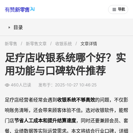
导航
目录
足疗店用收银系统要重点看哪些功能？
新零售
新零售文章
收银系统
文章详情
哪些足疗收银软件口碑好，用户推荐多？
足疗店收银系统哪个好？实
收银系统价格怎么选？哪些性价比高？
用功能与口碑软件推荐
售后服务是否靠谱？容易遇到哪些问题？
常见问题
460人已读
发布于：2025-10-27 10:46:25
足疗店收银软件能支持技师分账和提成计算吗？
收银系统支持手机或平板操作吗，必须买POS设备吗？
足疗店经营者经常会遇到
收银系统不够高效
的问题，不仅影
软件升级和数据安全要注意什么？
响账务清晰，还会带来顾客体验不佳。选对收银软件，能帮
足疗店收银软件能结合会员营销吗？
门店
节省人工成本和提升结算速度
，同时还要兼顾会员、套
餐、业绩数据等实际运营需求。本文将结合行业口碑，详细