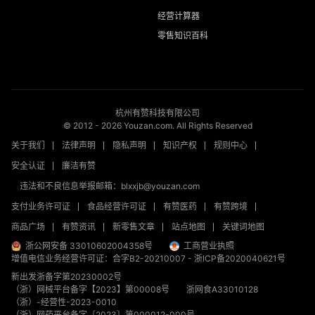
经营计算器
零售知识百科
杭州有赞科技有限公司
© 2012 -
2026
Youzan.com. All Rights Reserved
关于我们
法律声明
隐私声明
知识产权
规则中心
安全认证
廉洁有赞
违法和不良信息举报邮箱：blxxjb@youzan.com
支付业务许可证
食品经营许可证
有赞医药
有赞跨境
商品广场
有赞资讯
新零售文章
站点地图
关键词地图
浙公网安备 33010602004358号
工商营业执照
增值电信业务经营许可证：合字B2-20210007
-
浙ICP备2020040621号
新出发浙备字第20230002号
（浙）网械平台备字【2023】第00008号
浙网食A33010128
（浙）-经营性-2023-0010
（浙）网药平台备字〔2023〕第000012-000号