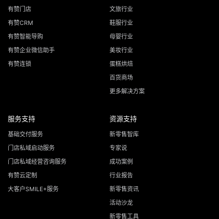
有赞门店
文旅行业
有赞CRM
鞋服行业
有赞智能导购
母婴行业
有赞企业微信助手
美妆行业
有赞连锁
蛋糕烘焙
百货商场
更多解决方案
服务支持
资源支持
基础交付服务
新零售智库
门店私域启动服务
专家说
门店私域经营咨询服务
成功案例
有赞云定制
行业报告
大客户SMILE+服务
新零售资讯
活动沙龙
新零售工具