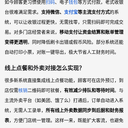
如今顾客更习惯使用
扫码
、电子
钱包
等方式付款，老式收银
台很难满足需求。
支持微信、
支付宝
等主流支付方式
的系
统，可以让收银过程更快，无需找零，只需扫码即可完成交
易。对多门店经营者来说，
移动支付让资金结算和账单管理
变得更透明
，同时降低刷卡出错或假币风险。部分系统还能
自动打印小票，对账一键导出，极大节省人工财务时间。
线上点餐和外卖对接怎么实现？
很多新系统直接集成线上点餐功能，顾客可在店外预订，到
店仅需
核销
二维码即可就餐，
有效减少排队和等待时间
。与
主流外卖平台（如美团、饿了么）打通后，订单自动进入系
统，无需人工录单，
所有线上外卖数据同步到后厨和财务报
表
，方便门店统一管理。这样一来，既能扩大客流，也避免