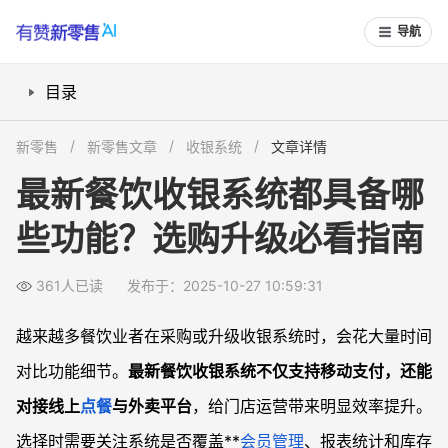
导航
目录
智能移动支付功能实用吗？
新零售
新零售文章
收银系统
文章详情
线上点餐和外卖对接怎么实现？
最新餐饮收银系统都具备哪
会员管理和营销活动模块有何突破？
些功能？选购升级必看指南
财务报表、库存管理能自动化吗？
连锁门店统一管理有什么优势？
361人已读
发布于：2025-10-27 10:59:31
常见问题
最新餐饮收银系统比老系统多了哪些关键功能？
越来越多餐饮业者在采购或升级收银系统时，会花大量时间
系统能支持多种促销玩法和会员营销吗？
对比功能细节。
最新餐饮收银系统不仅支持移动支付，还能
小型单店和大型连锁门店选择功能侧重点有哪些不同？
对接线上
点餐
与外卖平台
，给门店运营带来明显效率提升。
采购收银系统时要注意哪些实际问题？
选择时需要关注系统是否覆盖**
会员管理
、报表统计和库存