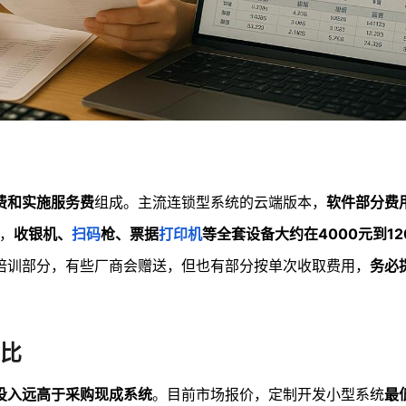
费和实施服务费
组成。主流连锁型系统的云端版本，
软件部分费
，
收银机、
扫码
枪、票据
打印机
等全套设备大约在4000元到12
培训部分，有些厂商会赠送，但也有部分按单次收取费用，
务必
比
投入远高于采购现成系统
。目前市场报价，定制开发小型系统
最