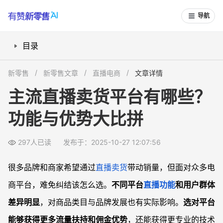
导航
目录
淘宝直播适合什么类型的卖家？
新零售
新零售文章
直播电商
文章详情
抖音电商直播有哪些亮点？
主流直播卖货平台有哪些？
快手直播卖货的优势在哪里？
功能与优势大比拼
京东直播适合哪些卖家入驻？
各平台直播政策与入驻流程怎么选？
297人已读
发布于：2025-10-27 12:07:56
常见问题
各大平台直播卖货的佣金费用差异大吗？
很多品牌和商家希望通过
直播卖货
带动销量，但面对众多电
平台对新主播有什么流量扶持政策？
商平台，难免纠结该怎么选。
不同平台
直播功能
和用户群体
各平台直播卖货技术支持和售后服务水平如何？
差异明显
，对商品类目与品牌发展也有实际影响。
选对平台
直播平台如何选择更适合自己的用户群体？
能够获得更多流量扶持和佣金优势
，还能获得更专业的技术