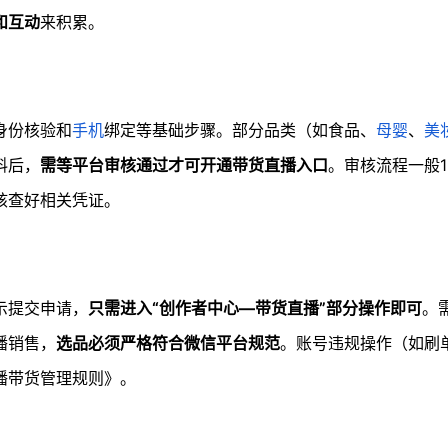
和互动
来积累。
身份核验和
手机
绑定等基础步骤。部分品类（如食品、
母婴
、
美
料后，
需等平台审核通过才可开通带货直播入口
。审核流程一般1
核查好相关凭证。
示提交申请，
只需进入“创作者中心—带货直播”部分操作即可
。
播销售，
选品必须严格符合微信平台规范
。账号违规操作（如刷
播带货管理规则》。