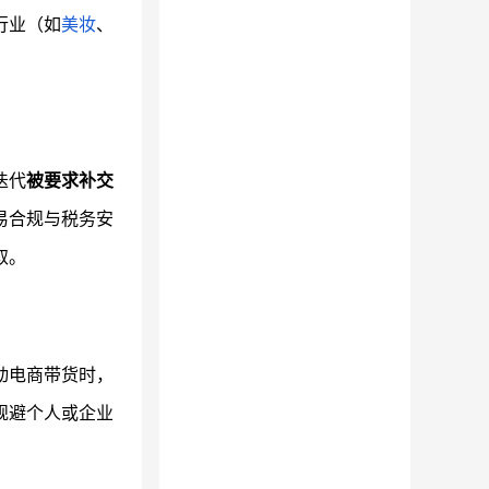
行业（如
美妆
、
迭代
被要求补交
易合规与税务安
取。
动电商带货时，
规避个人或企业