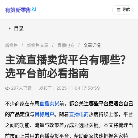
导航
目录
抖音直播卖货怎么样？流量和玩法解析
新零售
新零售文章
直播电商
文章详情
淘宝直播的卖货适合什么类型商家？
主流直播卖货平台有哪些？
快手和小红书直播卖货的区别在哪？
选平台前必看指南
多平台运营如何提高直播卖货效率？
常见问题
297人已读
发布于：2025-11-04 17:50:59
直播卖货平台的入驻门槛高吗？
哪个平台更适合高端品牌直播带货？
不少商家在布局
直播卖货
前，都会关注
哪些平台更适合自己
直播卖货适合跨境或海外业务吗？
的产品定位与
目标用户
。随着
直播电商
热度持续上涨，平台
多平台直播需要注意哪些运营细节？
之间的功能、流量与政策差异成为选址关键。本文将梳理当
前市面上常用的直播卖货平台，帮助商家快速把握各家特