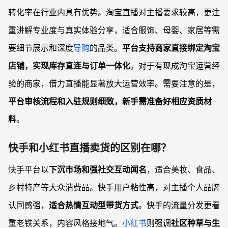
转化率在行业内具有优势。淘宝直播对主播要求较高，更注
重讲解专业度与真实体验分享，适合服饰、母婴、家居等需
要细节展示和深度
导购
的品类。
平台支持商家直接绑定淘宝
店铺，实现库存直连与订单一体化
。对于有现成淘宝运营经
验的商家，借力直播能显著放大运营效率。需要注意的是，
平台审核流程和入驻规则细致，新手需准备好相应资质材
料
。
快手和小红书直播卖货的区别在哪？
快手平台以
下沉市场和强社交互动闻名
，适合美妆、食品、
乡村特产等大众消费品。快手用户粘性高，对主播个人品牌
认同感强，
适合热情互动型带货方式
。快手的流量分发更看
重老铁关系，内容风格接地气。
小红书
则强调
社区种草与生