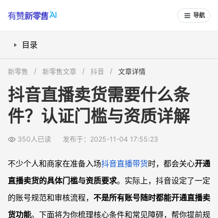
导航
目录
账号等级和信用分达标吗？
新零售
新零售文章
抖音
文章详情
有店铺或商品资质审核通过了吗？
抖音直播卖货需要什么条
是否满足粉丝门槛与内容安全要求？
件？认证门槛与资质详解
审核流程失败有哪些常见原因？
常见问题
350人已读
发布于：2025-11-04 17:55:23
为什么我账号无法开通抖音直播卖货？
抖音直播带货对企业和个人的要求有区别吗？
不少个人和商家在准备入场
抖音
直播带货
时，都会关心
开通
“商品橱窗”功能不开通是什么原因？
直播卖货的具体门槛与资质要求
。实际上，抖音设定了一定
抖音直播带货被拒后如何申诉或恢复？
的账号规范和审核流程，
不是所有账号随时都能开通直播卖
货功能
。下面将为你梳理核心条件和常见障碍，帮你提前规