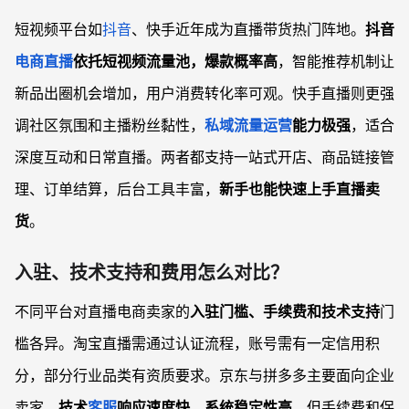
短视频平台如
抖音
、快手近年成为直播带货热门阵地。
抖音
电商直播
依托短视频流量池，爆款概率高
，智能推荐机制让
新品出圈机会增加，用户消费转化率可观。快手直播则更强
调社区氛围和主播粉丝黏性，
私域流量运营
能力极强
，适合
深度互动和日常直播。两者都支持一站式开店、商品链接管
理、订单结算，后台工具丰富，
新手也能快速上手直播卖
货
。
入驻、技术支持和费用怎么对比？
不同平台对直播电商卖家的
入驻门槛、手续费和技术支持
门
槛各异。淘宝直播需通过认证流程，账号需有一定信用积
分，部分行业品类有资质要求。京东与拼多多主要面向企业
卖家，
技术
客服
响应速度快，系统稳定性高
，但手续费和保