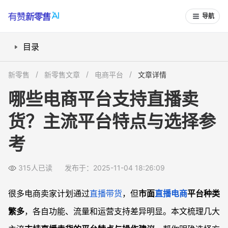
导航
目录
京东、淘宝、拼多多都能直播吗？
新零售
新零售文章
电商平台
文章详情
抖音、快手直播卖货方便吗？
哪些电商平台支持直播卖
入驻、技术支持和费用怎么对比？
货？主流平台特点与选择参
平台流量分发机制影响卖货效果吗？
常见问题
考
平台直播卖货需要缴纳哪些费用？
如何判断哪个直播电商平台更适合新手？
315人已读
发布于：2025-11-04 18:26:09
直播平台是否提供流量和技术运营辅助？
很多电商卖家计划通过
直播带货
，但
市面
直播电商
平台种类
已有电商平台账号，开通直播卖货还能享受流量优势吗？
繁多
，各自功能、流量和运营支持差异明显。本文梳理几大