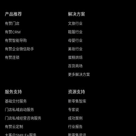
产品推荐
解决方案
有赞门店
文旅行业
有赞CRM
鞋服行业
有赞智能导购
母婴行业
有赞企业微信助手
美妆行业
有赞连锁
蛋糕烘焙
百货商场
更多解决方案
服务支持
资源支持
基础交付服务
新零售智库
门店私域启动服务
专家说
门店私域经营咨询服务
成功案例
有赞云定制
行业报告
大客户SMILE+服务
新零售资讯