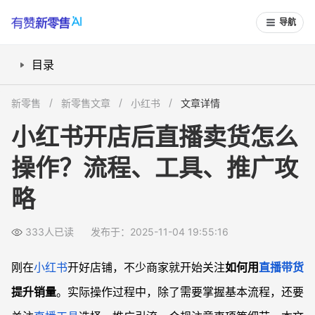
导航
目录
常见问题
新零售
新零售文章
小红书
文章详情
小红书直播时，如何提升商品销量？
小红书开店后直播卖货怎么
直播过程中，有哪些实用互动技巧可以吸引观众？
操作？流程、工具、推广攻
商品选品有哪些注意事项，适合小红书直播的品类是什么？
小红书直播卖货怎样避免违规，被平台限流？
略
333人已读
发布于：2025-11-04 19:55:16
刚在
小红书
开好店铺，不少商家就开始关注
如何用
直播带货
提升销量
。实际操作过程中，除了需要掌握基本流程，还要