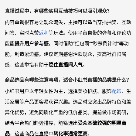
直播过程中，有哪些实用互动技巧可以吸引观众？
内容单调很容易让观众流失，主播可以适当穿插抽奖、互动
问答、实时点赞
返利
等玩法。使用平台自带的弹幕和评论功
能能
提升用户参与感
，同时借助“红包雨”“秒杀倒计时”等功
能，制造紧迫感。建议定期感谢活跃观众，提高社群归属
感，这些举措有助于
稳住直播间人气
。
商品选品有哪些注意事项，适合小红书直播的品类是什么？
小红书用户以年轻女性为主，选择美妆护肤、服饰
配饰
、生
活家居等产品更容易获得兴趣。选品时应突出品牌特色和差
异化优势，避免同质化严重的低价品类。提前做市场调研，
结合平台热门趋势排序，能筛选出
受众基础较强的明星商
品
，这些商品在直播中
转化率通常更高
。