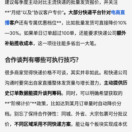
建议每季度主动对比主流快递的批量发货报价，并关注
**“月结”以及“协议客户专价”
。大部分快递平台针对
电商直
播
客户
还有专属优惠档位**，比如批量发货可直接降价10%
—30%。如果单日订单超过100单，还能要求快递公司
额外
补贴揽收成本
，这一项往往能多省出一大笔。
合作谈判有哪些可执行技巧？
很多商家觉得快递价格不可谈，其实并非如此。和快递公司
沟通时要突出自家直播整体发货量与增长潜力，
主动提供历
史订单数据能提升谈判筹码
。同时，可以明确希望获取的
**“阶梯计价”**政策，比如达到某月订单量时自动降价分
档。别忘了保持合作弹性：同城、外省、大宗包裹可分批议
价，
不同区域采用不同快递方案
，能让每个板块实现成本优