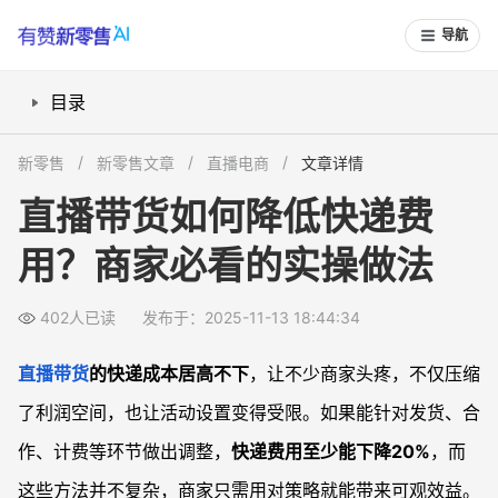
导航
目录
如何选快递公司才能省钱？
新零售
新零售文章
直播电商
文章详情
合作谈判有哪些可执行技巧？
直播带货如何降低快递费
包邮活动可以怎么设计降低压力？
用？商家必看的实操做法
发货地怎样调整最省运费？
大批量发货有哪些优惠政策？
402人已读
发布于：2025-11-13 18:44:34
常见问题
直播卖货快递费太高怎么办？
直播带货
的快递成本居高不下
，让不少商家头疼，不仅压缩
做包邮活动如何不亏本？
了利润空间，也让活动设置变得受限。如果能针对发货、合
能不能多家快递同时合作？
作、计费等环节做出调整，
快递费用至少能下降20%
，而
批量发货具体怎么申请优惠？
这些方法并不复杂，商家只需用对策略就能带来可观效益。