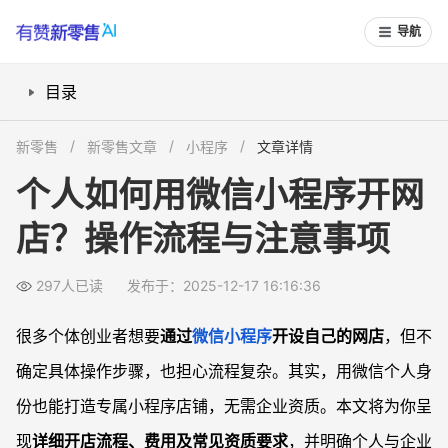
导航
目录
微信小程序个人开店的基本流程有哪些？
新零售
新零售文章
小程序
文章详情
个人与企业开店流程有什么区别？
个人如何用微信小程序开网
微信小程序店铺的费用与资质要求怎么判断？
店？操作流程与注意事项
如何做好微信小程序网店日常运营与推广？
常见问题
297人已读
发布于：2025-12-17 16:16:36
没有企业资质，个人能开哪些类型的小程序网店？
微信小程序店铺需要处理哪些法律与合规问题？
很多个体创业者想要
通过
微信小程序
开设自己的网店
，但不
小程序店铺的支付功能怎么开通，有什么限制？
确定具体操作步骤，也担心流程复杂。其实，用微信个人身
微信小程序店铺运营初期怎么吸引客户？
份也能打造专属小程序店铺，无需企业资质。本文将为你呈
现
详细开店流程、费用及常见资质要求
，并明确个人与企业