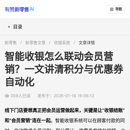
导航
目录
收银时要实现哪些“自动化营销动作”？
新零售
新零售文章
收银系统
文章详情
会员识别怎么做到“扫码即会员、不加步骤”？
智能收银怎么联动会员营
积分规则如何在收银流程中自动执行？
销？一文讲清积分与优惠券
优惠券核销如何做到自动匹配和最优使用？
如何让消费完成后自动发券和触发营销活动？
自动化
总部数字化改造时，如何统一门店收银触发规则？
技术对接：收银系统如何通过 API、Webhook、插件联动会员CRM？
359人已读
发布于：2026-01-16 16:06:12
如何通过自动化减少收银员培训成本和出错率？
线下门店要想真正把会员运营做起来，关键是让“收银结账”
收银联动会员营销后，数据要看哪些指标才有价值？
和“会员营销”连在一起
。智能收银系统可以在顾客付款的同
常见问题