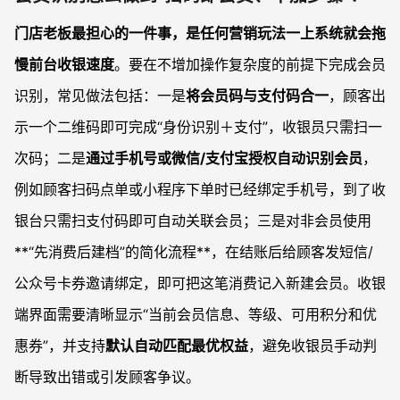
门店老板最担心的一件事，是任何营销玩法一上系统就会拖
慢前台收银速度
。要在不增加操作复杂度的前提下完成会员
识别，常见做法包括：一是
将会员码与支付码合一
，顾客出
示一个二维码即可完成“身份识别＋支付”，收银员只需扫一
次码；二是
通过手机号或微信/支付宝授权自动识别会员
，
例如顾客扫码点单或小程序下单时已经绑定手机号，到了收
银台只需扫支付码即可自动关联会员；三是对非会员使用
**“先消费后建档”的简化流程**，在结账后给顾客发短信/
公众号卡券邀请绑定，即可把这笔消费记入新建会员。收银
端界面需要清晰显示“当前会员信息、等级、可用积分和优
惠券”，并支持
默认自动匹配最优权益
，避免收银员手动判
断导致出错或引发顾客争议。