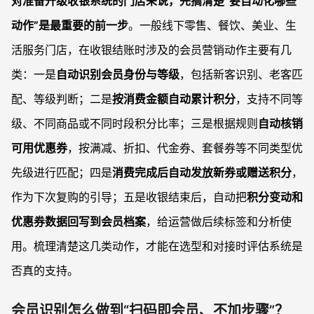
对准备升级收银系统的门店来说，先搞清楚“要自动化哪些
动作”是最重要的前一步
。一般线下零售、餐饮、美业、生
活服务门店，在收银结账时涉及的会员营销动作主要有几
类：一是
自动识别会员身份与等级
，包括新客识别、老客匹
配、等级判断；二是
按消费金额自动累计积分
，支持不同等
级、不同商品或不同时段积分比率；三是根据规则
自动核销
可用优惠券
，按满减、折扣、代金券、套餐券等不同类型优
先级进行匹配；四是
消费完成后自动发放新券或赠送积分
，
作为下次复购的引导；五是收银结束后，自动把
积分变动和
优惠券数据回写到会员档案
，给运营做后续标签和分析使
用。梳理清楚这几类动作，才能在选型和对接时评估系统是
否真的支持。
会员识别怎么做到“扫码即会员、不加步骤”？