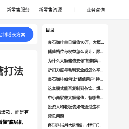
业务咨询
新零售服务
新零售资源
目录
定制
增长
方案
良石咖啡单日储值10万，大概是怎样的活动模型？
储值档位与权益怎么设计，顾客才愿意充大额？
为什么大额储值要做“短期集中爆发”，而不是长期常态？
营打法
折扣力度与毛利安全线怎么平衡，避免“越卖越亏”？
良石咖啡如何让“储值用户”持续消费，而不是充完就冷却？
这套模式能否复制到茶饮、烘焙、美业、健身等行业？
中小商家做大额储值，有哪些容易踩的坑？
投资人和老板该如何通过这种案例判断团队实力？
的爆款，而是有
常见问题
看懂“底层机
良石咖啡这种大额储值，对新开门店是否合适？