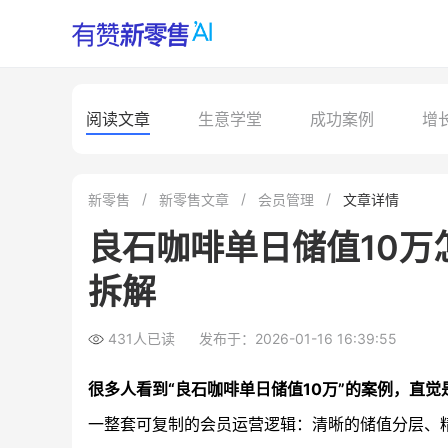
阅读文章
生意学堂
成功案例
增
新零售
新零售文章
会员管理
文章详情
良石咖啡单日储值10
拆解
431人已读
发布于：2026-01-16 16:39:55
很多人看到“良石咖啡单日储值10万”的案例，直觉
一整套可复制的会员运营逻辑：清晰的储值分层、