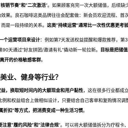
核销节奏”和“二次激活
”。如果顾客充完一次大额储值，后续缺
活动效果。良石咖啡这类品牌往往会配套做：新会员欢迎流程、首
，而是一段持续的关系。
这类“持续运营”通常比一次性优惠更考
作一个运营项目来设计
：例如第7天发送权益提醒和爆款推荐，第3
第90天通过“好友拼团/邀请有礼”撬动新一轮拉新。
目标是把储值
就离开的价格敏感客群
。
美业、健身等行业？
权益，换取短时间内的大额现金和用户黏性
，这在很多行业都成
比例和权益组合上做相似设计，只要结合自己客单和复购情况调
专属折扣”等方式，把消费变成一种生活习惯
。
注意“履约风险”和“法律合规
”。可以将大额储值拆分为疗程卡