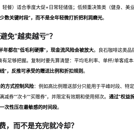
、轻餐）适合季度大促+日常轻储值；低频重决策类（健身、美
在少数关键时段”，而不是全年轻微打折把利润磨光
。
避免“越卖越亏”？
半年都在“低毛利硬撑”，现金流风险会被放大
。良石咖啡这类品
奏有足够把握。复制时要先算清楚：平均毛利率、单杯/单客成本
线”，反推可承受的赠送比例和折扣规则
。
”的方式控制风险
：例如高比例赠送部分只能用于平峰时段、特
减券”“次卡”“买赠券”，并限定有效期和使用频次。
通过“权益
是一次性压在最敏感的时间段
。
消费，而不是充完就冷却？