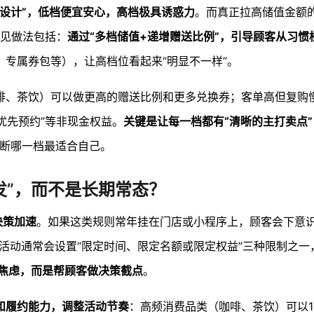
设计”，低档便宜安心，高档极具诱惑力
。而真正拉高储值金额
常见做法包括：
通过“多档储值+递增赠送比例”，引导顾客从习惯
专属券包等），让高档位看起来“明显不一样”。
啡、茶饮）可以做更高的赠送比例和更多兑换券；客单高但复购
优先预约”等非现金权益。
关键是让每一档都有“清晰的主打卖点”
断哪一档最适合自己。
发”，而不是长期常态？
决策加速
。如果这类规则常年挂在门店或小程序上，顾客会下意识
活动通常会设置“限定时间、限定名额或限定权益”三种限制之一
造焦虑，而是帮顾客做决策截点
。
和履约能力，调整活动节奏
：高频消费品类（咖啡、茶饮）可以1