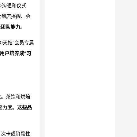
少沟通和仪式
次到店提醒、会
验团队能力
。
0天推“会员专属
用户培养成“习
立。茶饮和烘焙
整力度。
这些品
、次卡或阶段性