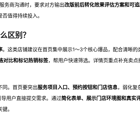
与服务商沟通时，要求对方输出
改版前后转化效果评估方案和可追
是否值得持续投入。
么区别？
率
。这类店铺建议在首页集中展示1～3个核心爆品，配合清晰的
格对比和标记热销标签
，帮用户快速筛选。详情页重点补充卖点
不同。首页要突出
服务项目入口、预约按钮和门店信息
，弱化复
引导用户直接提交需求。通过
简化表单、展示门店环境图和真实
关键。