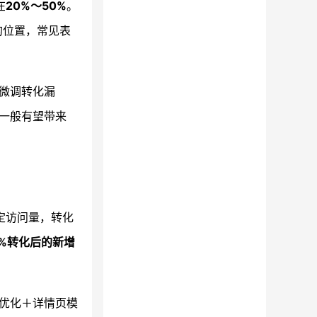
在
20%～50%
。
的位置，常见表
微调转化漏
一般有望带来
定访问量，转化
0%转化后的新增
构优化＋详情页模