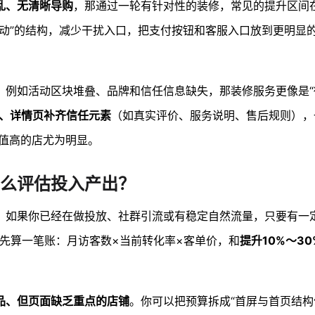
乱、无清晰导购
，那通过一轮有针对性的装修，常见的提升区间
活动”的结构，减少干扰入口，把支付按钮和客服入口放到更明显
，例如活动区块堆叠、品牌和信任信息缺失，那装修服务更像是“
、详情页补齐信任元素
（如真实评价、服务说明、售后规则），
值高的店尤为明显。
么评估投入产出？
。如果你已经在做投放、社群引流或有稳定自然流量，只要有一
先算一笔账：月访客数×当前转化率×客单价，和
提升10%～3
品、但页面缺乏重点的店铺
。你可以把预算拆成“首屏与首页结