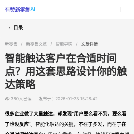
目录
一、什么叫“在合适时间触达客户”？
新零售
新零售文章
智能导购
文章详情
二、如何用用户行为数据推断最佳触达时机？
智能触达客户在合适时间
三、电商、SaaS、ToB 销售，各自怎么设计触达时间规则？
点？用这套思路设计你的触
四、如何利用营销自动化/CRM落地智能触达？
五、如何让智能触达持续变“聪明”？
达策略
常见问题
智能触达和普通定时群发有什么本质区别？
360人已读
发布于：2026-01-23 15:28:42
怎么判断自己的触达时间规则是否合理？
很多企业做了大量触达，却发现“用户要么看不到，要么看
不同渠道的触达时间要分开设计吗？
了也没反应
”。智能化触达的关键，不在于多发，而在于
在
小团队没有算法能力，还能做智能触达吗？