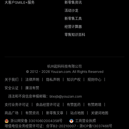
大客户SMILE+服务
新零售资讯
活动沙龙
新零售工具
经营计算器
零售知识百科
杭州起码科技有限公司
© 2012 -
2026
Youzan.com. All Rights Reserved
关于我们
法律声明
隐私声明
知识产权
规则中心
安全认证
廉洁有赞
违法和不良信息举报邮箱：blxxjb@youzan.com
支付业务许可证
食品经营许可证
有赞医药
有赞跨境
商品广场
有赞资讯
新零售文章
站点地图
关键词地图
浙公网安备 33010602004358号
工商营业执照
增值电信业务经营许可证：合字B2-20210007
-
浙ICP备13037466号