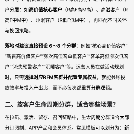
户分层：如
高价值核心客户
（R高F高M高）、高潜客户（R
高F中M中）、睡眠客户（R低F低M中），再匹配不同关怀
与挽回策略。
落地时建议直接预设 6～8 个分群
：例如“核心高价值客户”
“新晋高价值客户”“频次高但客单低客户”“客单高但频次低客
户”“流失预警客户”“沉睡客户”等。运营人员在做活动规划
时，只需
选择对应RFM客群并配置专属权益
，就能兼顾投
放效率与投入产出比，而不必每次都重算分群逻辑。
二、按客户生命周期分群，适合哪些场景？
在拉新、激活、留存、召回链路中，生命周期分群适合大部
分订阅制、APP产品和会员体系。常见模板可以划分为：
新