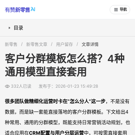
导航
目录
一、用 RFM 分群模板做“价值分层”怎么设计？
新零售
新零售文章
用户留存
文章详情
二、按客户生命周期分群，适合哪些场景？
客户分群模板怎么搭？4种
三、价值 × 兴趣的二维分群，该怎么画“九宫格”？
通用模型直接套用
四、基于行为标签的分群，如何支持CRM和报表？
常见问题
332人已读
发布于：2026-01-23 15:49:28
客户分群模板要做多细才合适？
不同行业能共用同一套分群模板吗？
很多团队做精细化运营时卡在“怎么分人”这一步
，不是没有
没有专业数据团队，也能用这些分群模型吗？
数据，而是缺一套能直接落地的客户分群模板。下文给出4
客户标签和客户分群有什么区别？
种常用、通用的分群模型，既能支持日常营销活动规划，也
适合应用在
CRM配置与用户分层运营
中，可按需直接套用