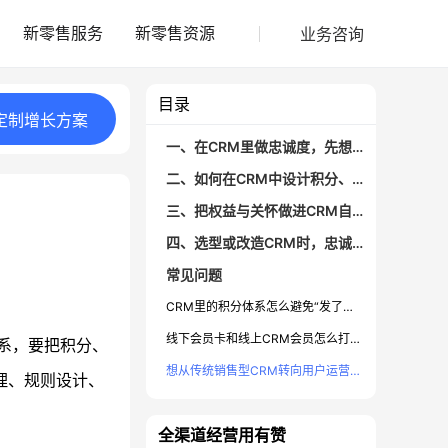
业务咨询
新零售服务
新零售资源
目录
定制
增长
方案
一、在CRM里做忠诚度，先想清楚哪些目标与数据？
二、如何在CRM中设计积分、等级、权益结构？
三、把权益与关怀做进CRM自动化流程
四、选型或改造CRM时，忠诚度相关要看哪些能力？
常见问题
CRM里的积分体系怎么避免“发了没用”？
线下会员卡和线上CRM会员怎么打通？
体系，要把积分、
想从传统销售型CRM转向用户运营，忠诚度体系怎么起步？
理、规则设计、
全渠道经营用有赞