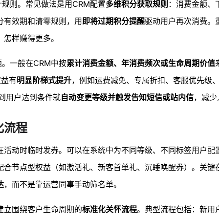
计规则。常见做法是用CRM配置
多维积分获取规则
：消费金额、
分有效期和清零规则，用
即将过期积分提醒
驱动用户再次消费。
、怎样赚得更多。
题。一般在CRM中按
累计消费金额、年消费频次或生命周期价值
权益有
明显阶梯式提升
，例如运费减免、专属折扣、客服优先级
到用户达到条件就
自动变更等级并触发告知短信或站内信
，减少
化流程
只在活动时临时发券。可以在系统中为不同等级、不同标签用户配
配合节点型权益（如激活礼、新客首单礼、沉睡唤醒券）。关键在
达
，而不是靠运营同事手动筛名单。
建立围绕客户生命周期的
标准化关怀流程
。典型流程包括：新用