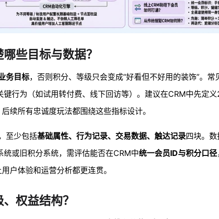
楚哪些目标与数据？
业务目标
，否则积分、等级只会变成“好看但不好用的装饰”。常
键行为（如试用转付费、线下回访等）。建议在CRM中先定义2
，后续所有忠诚度玩法都围绕这些指标设计。
，至少包括
基础属性、行为记录、交易数据、触达记录
四块。数
系统或旧积分系统，需评估能否在CRM中
统一会员ID与积分口径
让用户体验和运营分析都更连贯。
级、权益结构？