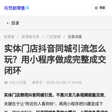
导航
目录
一、实体门店做抖音同城，引流逻辑是什么？
新零售
新零售文章
门店管理
文章详情
二、账号与内容怎么搭建，才能稳定拿到同城流量？
实体门店抖音同城引流怎么
三、如何用小程序承接同城流量，完成在线成交？
玩？用小程序做成完整成交
四、抖音同城流量怎么更顺畅地导入小程序？
五、用小程序做私域沉淀，提升复购和二次到店
闭环
常见问题
实体门店没有运营团队，也能玩转抖音同城吗？
332人已读
发布于：2026-02-28 17:40:06
小程序一定要定制开发吗？用现成模板会影响转化吗？
实体门店想用抖音同城引流，不是只发几条视频就能见效
，
抖音同城有曝光，但几乎没人点小程序怎么办？
关键在于让“附近的人看到你”，再用小程序把兴趣变成下
已经有微信小程序，还要再做一个抖音小程序吗？