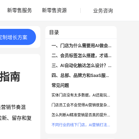
业务咨询
新零售服务
新零售资源
目录
定制
增长
方案
一、门店为什么需要用AI做会员标签和分群？
二、会员标签怎么搭建，才适合AI做精准营销？
三、AI自动化触达怎么设计？从简单场景开始
用指南
四、总部、品牌方和SaaS服务商可以怎么统一规划AI营销？
常见问题
实体门店没有太多数据，AI还能玩吗？
门店员工会不会觉得AI营销很复杂、用不来？
是营销节奏混
怎么判断AI精准营销是否真的提升了效果？
拉新、留存和复
不同行业的线下门店，AI营销打法会差很多吗？