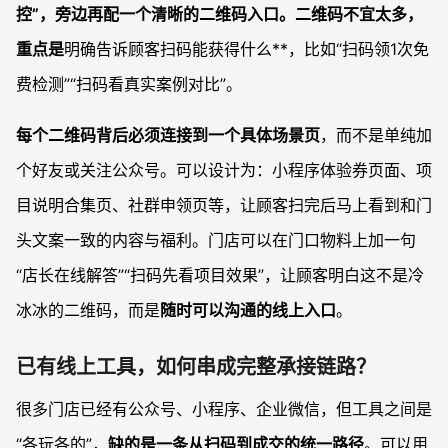
控”，旁边再配一个清晰的二维码入口。二维码不宜太多，
重点是
明确告诉顾客扫码能获得什么**，比如“扫码领1次免
费检测”“扫码看真实案例对比”。
每个二维码背后必须连接到一个具体场景页
，而不是单纯加
个好友或关注公众号。可以设计为：小程序体验券页面、项
目说明合集页、社群申领页等，让顾客扫完后马上看到和门
头文案一致的内容与福利。门店可以在门口物料上加一句
“店长在线解答”“扫码先看项目效果”，让顾客明白这不是冷
冰冰的二维码，而是
随时可以沟通的线上入口
。
已有线上工具，如何串成完整承接链路？
很多门店已经有公众号、小程序、企业微信，但工具之间是
“各玩各的”，
缺的是一条从扫码到成交的统一路径
。可以用