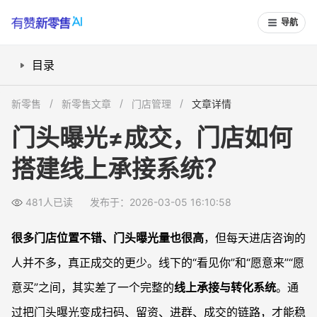
导航
目录
门头曝光为何不等于成交？
新零售
新零售文章
门店管理
文章详情
门头上要放哪些线上承接入口？
门头曝光≠成交，门店如何
已有线上工具，如何串成完整承接链路？
搭建线上承接系统？
从留资到成交，如何设计转化和复购？
常见问题
481人已读
发布于：2026-03-05 16:10:58
门头上到底要放几个二维码比较合适？
扫码率很低，是门头问题还是活动问题？
很多门店位置不错、门头曝光量也很高
，但每天进店咨询的
小店规模不大，有必要做完整线上承接吗？
人并不多，真正成交的更少。线下的“看见你”和“愿意来”“愿
意买”之间，其实差了一个完整的
线上承接与转化系统
。通
过把门头曝光变成扫码、留资、进群、成交的链路，才能稳