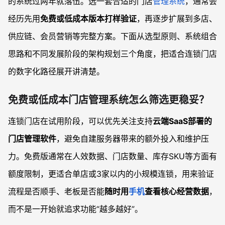
的系统过两年就落伍。选一套合适的门店
管理系统
，通常会
如何判断一个系统能否支撑未来3-5年的扩张？
经历先用
免费或低成本版本打样验证
，再逐步扩展到多店、
供应链、会员营销等完整方案。下面从选型原则、系统组合
思路和不同发展阶段的架构规划三个角度，把适合连锁门店
的数字化路径展开讲清楚。
免费或低成本门店管理系统怎么筛选更稳妥？
连锁门店在试用阶段，可以优先关注支持
云端SaaS部署的
门店管理软件
，避免自建服务器带来的额外投入和维护压
力。免费版通常在人效数据、门店数量、库存SKU等方面有
额度限制，更适合单店或3家以内的小规模连锁，用来验证
流程是否顺手、老板是否能
随时用
手机
查看核心经营数据
，
而不是一开始就追求功能“越多越好”。