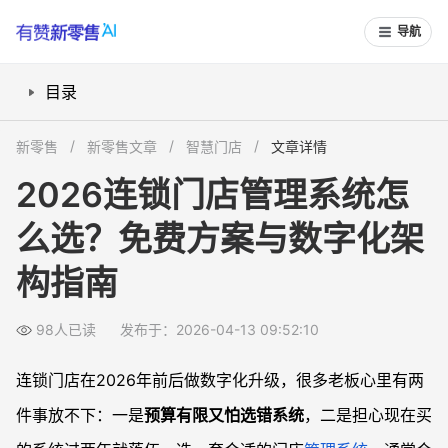
导航
目录
免费或低成本门店管理系统怎么筛选更稳妥？
新零售
新零售文章
智慧门店
文章详情
2026年连锁门店数字化整体方案的主流构成是什么？
2026连锁门店管理系统怎
连锁门店系统选型时要抓住哪些关键原则？
么选？免费方案与数字化架
单店发展为多店时，数字化架构怎么提前规划？
老旧系统准备在2026年前后更换，需要注意什么？
构指南
创业开新连锁品牌，系统和工具组合怎么搭？
常见问题
98人已读
发布于：2026-04-13 09:52:10
免费门店管理软件适合连锁长期使用吗？
连锁门店在2026年前后做数字化升级，很多老板心里有两
选择SaaS门店系统时，数据安全怎么把关？
件事放不下：一是
预算有限又怕选错系统
，二是担心现在买
连锁门店数字化升级，大概需要哪些核心功能清单？