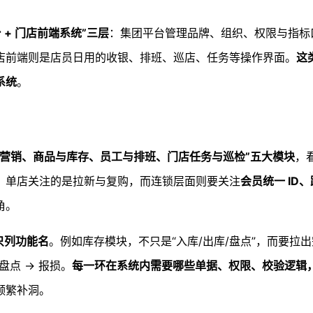
 + 门店前端系统”三层
：集团平台管理品牌、组织、权限与指标
店前端则是店员日用的收银、排班、巡店、任务等操作界面。
这
系统
。
营销、商品与库存、员工与排班、门店任务与巡检”五大模块
，
，单店关注的是拉新与复购，而连锁层面则要关注
会员统一 ID
角。
只列功能名
。例如库存模块，不只是“入库/出库/盘点”，而要拉
 盘点 → 报损。
每一环在系统内需要哪些单据、权限、校验逻辑
频繁补洞。