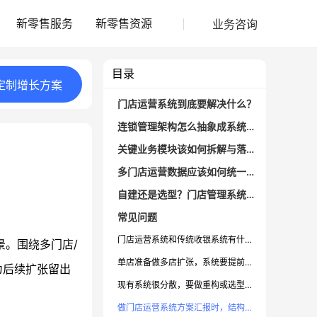
业务咨询
新零售服务
新零售资源
目录
定制
增长
方案
门店运营系统到底要解决什么？
连锁管理架构怎么抽象成系统架构？
关键业务模块该如何拆解与落地？
多门店运营数据应该如何统一与分析？
自建还是选型？门店管理系统的决策思路
常见问题
门店运营系统和传统收银系统有什么本质区别？
景。围绕多门店/
单店准备做多店扩张，系统要提前准备到什么程度？
为后续扩张留出
现有系统很分散，要做重构或选型时先看哪几件事？
做门店运营系统方案汇报时，结构应该怎么写？