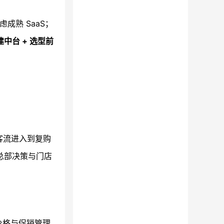
成熟 SaaS；
台 + 选型前
客流进入到复购
总部决策与门店
价格与促销管理