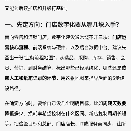
新开门店是否有必要一开始就做数据中台？
又能为后续扩店和升级打基础。
已有多套系统，如何避免重复建设与数据割裂？
门店数字化项目中，谁应该牵头负责？
一、先定方向：门店数字化要从哪几块入手？
面向零售和连锁门店，数字化建设通常绕不开三块：
门店运
营核心流程
、前端系统与硬件、以及后台数据中台。建议先
画出一张“业务流程地图”，从选品、采购、库存、销售、会
员、营销，到财务结算，标出哪些已经系统化，哪些还是
依
赖人工和纸笔记录的环节
，用这张地图来指导后面的5步建
设路径。
在确定方向时，要给自己设几个明确目标，比如
周转天数要
降低多少
、损耗率希望控制在什么区间、新店复制周期长短
等。把这些目标和总部、门店店长、IT或服务商同步，让所