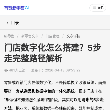
导航
目录
一、先定方向：门店数字化要从哪几块入手？
新零售
新零售文章
门店管理
文章详情
二、5步走搭建路径：业务到系统一条线打通
门店数字化怎么搭建？5步
1）梳理业务规则，统一标准与口径
走完整路径解析
2）搭建商品与选品管理体系
3）建设门店前端系统：收银、会员与线上触点
481人已读
发布于：2026-04-13 09:53:22
4）打通中后台：库存、供应链与财务结算
5）搭建数据中台：从数据看运营，而不是靠感觉
零售或连锁门店在做数字化，不是简单换个收银系统，而是
三、如何选型与落地：自建、采购还是混合？
要搭一套
从选品到数据中台的一体化系统
。很多门店卡在
常见问题
“想做但不知道怎么落地”的阶段，其实可以用
清晰的5步走
门店数字化项目周期一般多久合适？
方法
，把业务、系统和数据一条线串起来，既能控制成本，