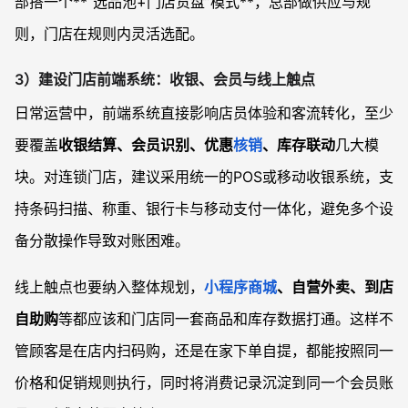
部搭一个**“选品池+门店货盘”模式**，总部做供应与规
则，门店在规则内灵活选配。
3）建设门店前端系统：收银、会员与线上触点
日常运营中，前端系统直接影响店员体验和客流转化，至少
要覆盖
收银结算、会员识别、优惠
核销
、库存联动
几大模
块。对连锁门店，建议采用统一的POS或移动收银系统，支
持条码扫描、称重、银行卡与移动支付一体化，避免多个设
备分散操作导致对账困难。
线上触点也要纳入整体规划，
小程序商城
、自营外卖、到店
自助购
等都应该和门店同一套商品和库存数据打通。这样不
管顾客是在店内扫码购，还是在家下单自提，都能按照同一
价格和促销规则执行，同时将消费记录沉淀到同一个会员账