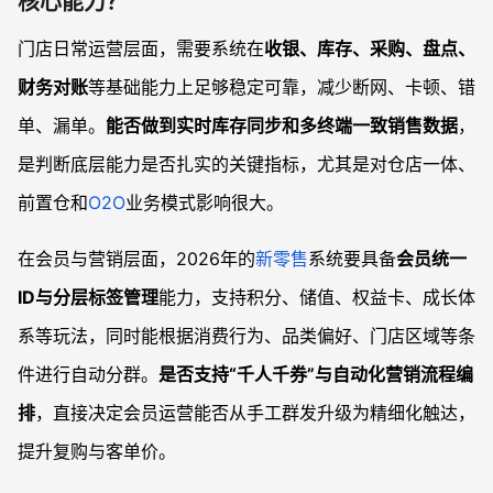
核心能力？
门店日常运营层面，需要系统在
收银、库存、采购、盘点、
财务对账
等基础能力上足够稳定可靠，减少断网、卡顿、错
单、漏单。
能否做到实时库存同步和多终端一致销售数据
，
是判断底层能力是否扎实的关键指标，尤其是对仓店一体、
前置仓和
O2O
业务模式影响很大。
在会员与营销层面，2026年的
新零售
系统要具备
会员统一
ID与分层标签管理
能力，支持积分、储值、权益卡、成长体
系等玩法，同时能根据消费行为、品类偏好、门店区域等条
件进行自动分群。
是否支持“千人千券”与自动化营销流程编
排
，直接决定会员运营能否从手工群发升级为精细化触达，
提升复购与客单价。