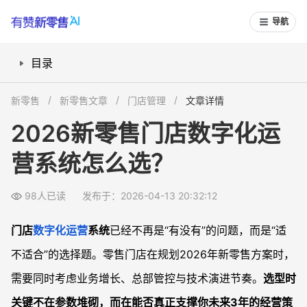
导航
目录
一、先搞清楚，你是哪一类门店？
新零售
新零售文章
门店管理
文章详情
二、一个合格的新零售系统，至少要覆盖哪些核心能力？
2026新零售门店数字化运
三、面向2026的新零售方案，有哪些关键趋势要提前纳入选型？
营系统怎么选？
四、如何对比不同门店系统与整体架构方案？
常见问题
98人已读
发布于：2026-04-13 20:32:12
2026新零售系统和现在的系统，核心差别在哪里？
单店开业预算有限，是否有必要一开始就用新零售系统？
门店
数字化运营
系统
已经不再是“有没有”的问题，而是“适
连锁品牌在做2026数字化规划时，哪些系统要优先统一？
不适合”的选择题。零售门店在规划2026年新零售方案时，
怎么评估一家新零售系统服务商是否靠谱？
需要同时考虑业务增长、总部管控与技术演进节奏。
选型时
关键不在参数堆砌，而在能否真正支撑你未来3年的经营策