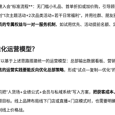
快速入会”标准流程**：无门槛小礼品、首单折扣或加价购，引导
“1次主题活动+2次品类活动+若干日常福利”，并用社群、朋友
员的专属权益与一对一服务机制
，如试用优先、活动提前名额、
准化运营模型？
可以基于上述思路搭建统一的运营模型：总部输出数据看板、营
店的运营实践要能反向优化总部策略
，形成“试点—复制—优化”
把“人货场+业绩公式+会员与私域系统”写入方案，
把获客成本
额目标。线上品牌布局线下门店或直播+门店模式时，也需要明
制线上价格战。