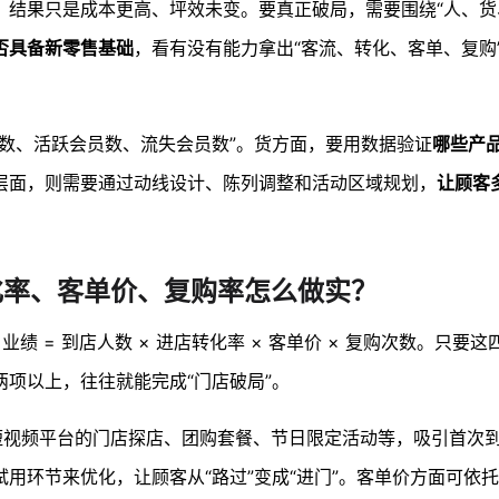
，结果只是成本更高、坪效未变。要真正破局，需要围绕“人、货
否具备新零售基础
，看有没有能力拿出“客流、转化、客单、复购
数、活跃会员数、流失会员数”。货方面，要用数据验证
哪些产
层面，则需要通过动线设计、陈列调整和活动区域规划，
让顾客
转化率、客单价、复购率怎么做实？
业绩 = 到店人数 × 进店转化率 × 客单价 × 复购次数。只要
项以上，往往就能完成“门店破局”。
短视频平台的门店探店、团购套餐、节日限定活动等，吸引首次
用环节来优化，让顾客从“路过”变成“进门”。客单价方面可依托