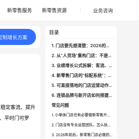
业务咨询
新零售服务
新零售资源
目录
定制
增长
方案
1. 门店要先想清楚：2026的新零售模式长什么样？
2. 从“人货场”重构门店：不是装修，而是数据化运营
3. 业绩增长公式拆解：客流、转化率、客单价、复购率怎么做实？
4. 新零售门店的“标配系统”：会员、私域、内容、SOP
5. 可直接落地的门店运营动作清单（适用于2026前后）
6. 连锁品牌与新开店如何搭建标准化运营模型？
常见问题
取稳定客流、提升
1. 小单体门店也有必要做新零售升级吗？
闹、平时门可罗
2. 门店没有专业运营团队，怎么执行这套方案？
3. 2026年前后，新零售门店必做的三件事是什么？