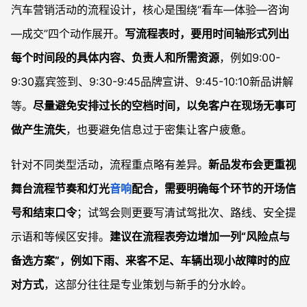
汽车营销活动的流程设计，核心是围绕“看车—体验—咨询
—成交”四个动作展开。
写流程表时，要用时间轴形式列出
每个时间段的具体内容、负责人和所需资源
，例如9:00-
9:30嘉宾签到、9:30-9:45品牌宣讲、9:45-10:10新品讲解
等。
尽量避免安排过长的空档时间，以免客户在现场无事可
做产生流失
，也要避免信息过于密集让客户疲惫。
针对不同类型活动，流程重点略有差异。
新品发布会更重视
舞台流程节奏和灯光
音响
配合，需要明确每个环节的开场信
号和结束口令
；试驾会则更要写清试驾批次、路线、安全提
示语和等候区安排。
建议在流程表旁边增加一列“风险点与
备选方案”，例如下雨、来客不足、车辆出现小故障时的应
对方式
，这部分往往是专业策划与新手的分水岭。