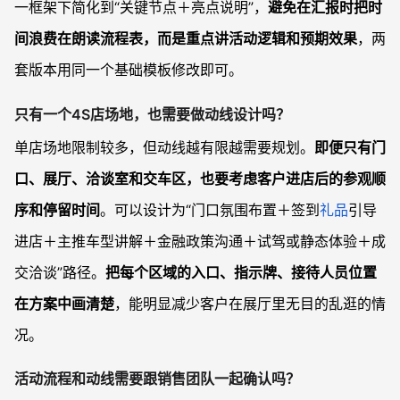
一框架下简化到“关键节点＋亮点说明”，
避免在汇报时把时
间浪费在朗读流程表，而是重点讲活动逻辑和预期效果
，两
套版本用同一个基础模板修改即可。
只有一个4S店场地，也需要做动线设计吗？
单店场地限制较多，但动线越有限越需要规划。
即便只有门
口、展厅、洽谈室和交车区，也要考虑客户进店后的参观顺
序和停留时间
。可以设计为“门口氛围布置＋签到
礼品
引导
进店＋主推车型讲解＋金融政策沟通＋试驾或静态体验＋成
交洽谈”路径。
把每个区域的入口、指示牌、接待人员位置
在方案中画清楚
，能明显减少客户在展厅里无目的乱逛的情
况。
活动流程和动线需要跟销售团队一起确认吗？