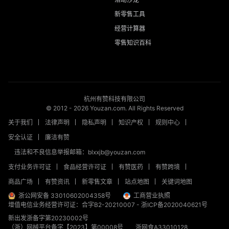
新零售工具
经营计算器
零售知识百科
杭州有赞科技有限公司
© 2012 -
2026
Youzan.com. All Rights Reserved
关于我们
法律声明
隐私声明
知识产权
规则中心
安全认证
廉洁有赞
违法和不良信息举报邮箱：blxxjb@youzan.com
支付业务许可证
食品经营许可证
有赞医药
有赞跨境
商品广场
有赞资讯
新零售文章
站点地图
关键词地图
浙公网安备 33010602004358号
工商营业执照
增值电信业务经营许可证：合字B2-20210007
-
浙ICP备2020040621号
新出发浙备字第20230002号
（浙）网械平台备字【2023】第00008号
浙网食A33010128