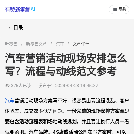
导航
目录
汽车营销活动现场方案要写哪些内容？
新零售
新零售文章
汽车
文章详情
活动流程怎么设计更专业？
汽车营销活动现场安排怎么
现场动线怎么规划更顺畅？
写？流程与动线范文参考
从流程到动线的完整范文怎么写？
常见问题
375人已读
发布于：2026-04-28 16:45:37
汽车营销活动现场方案需要多详细才合适？
只有一个4S店场地，也需要做动线设计吗？
汽车
营销活动现场方案写不好，很容易出现流程混乱、客户
活动流程和动线需要跟销售团队一起确认吗？
体验差、成交效率低等问题。
一份完整的现场安排方案至少
学生或新人做课程作业时，可以直接照搬范文吗？
要包含活动流程表和场地动线规划
，并且要让执行人员一看
就能落地。
汽车品牌、4S店或活动公司在写方案时，可以