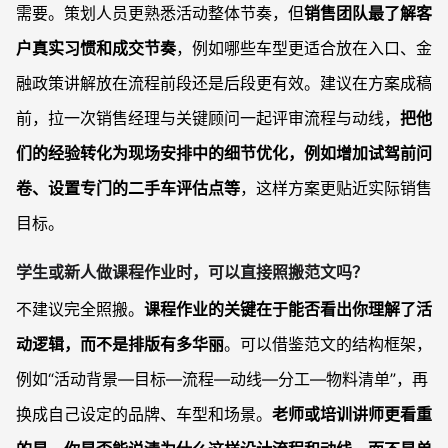
需要。策划人员更熟悉活动整体节奏，但
销售团队最了解客
户真实习惯和成交节奏
，例如哪些车型更适合放在入口、金
融政策讲解放在流程前段还是后段更有效。建议在方案成稿
前，拉一次销售经理与关键顾问一起评审流程与动线，
把他
们的经验转化为现场安排中的细节优化，例如增加试驾前问
卷、设置专门的二手车评估点等
，这样方案更贴近实际销售
目标。
学生或新人做课程作业时，可以直接照搬范文吗？
不建议完全照搬。
课程作业的关键在于能否看出你理解了活
动逻辑，而不是排版有多华丽
。可以借鉴范文的结构框架，
例如“活动背景—目标—流程—动线—分工—物料清单”，再
换成自己设定的品牌、车型和场景。
老师或培训讲师更看重