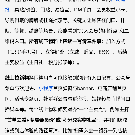
报
、桌贴/价签、门贴、易拉宝、DM单页、会员权益小卡、
导购佩戴的胸牌或挂绳提示等。关键是让顾客在门口、排
队、等餐、结账等场景，都能看到“加入会员的利益点”和二
维码入口。
所有线下物料上应统一写清三件事
：加入方式
（扫码/手机号）、立得好处（立减、赠品、积分）、后续
主要权益（生日礼、积分抵现等）。
线上拉新物料
围绕用户可能接触到的所有入口配置：公众号
菜单与欢迎语、
小程序
首页弹窗与banner、电商店铺首页
图、活动专题页、社群群公告与群海报、短视频与直播间口
播脚本等。每个线上物料都要对齐“一个主卖点”，例如
主打
“首单立减+专属会员价”或“积分兑实物礼品”
，并把门店核
销或到店体验的路径写清，比如“扫码入会—领券—到店核