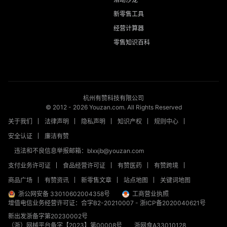
新零售工具
经营计算器
零售知识百科
杭州有赞科技有限公司
© 2012 -
2026
Youzan.com. All Rights Reserved
关于我们
法律声明
隐私声明
知识产权
规则中心
安全认证
廉洁有赞
违法和不良信息举报邮箱：blxxjb@youzan.com
支付业务许可证
食品经营许可证
有赞医药
有赞跨境
商品广场
有赞资讯
新零售文章
站点地图
关键词地图
浙公网安备 33010602004358号
工商营业执照
增值电信业务经营许可证：合字B2-20210007
-
浙ICP备2020040621号
新出发浙备字第20230002号
（浙）网械平台备字【2023】第00008号
浙网食A33010128