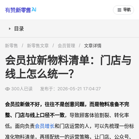
导航
目录
会员拉新物料要准备哪些？
新零售
新零售文章
会员管理
文章详情
门店拉新怎么和线上策略对齐？
会员拉新物料清单：门店与
不同阶段的拉新物料如何标准化？
线上怎么统一？
O2O与私域场景的拉新闭环怎么搭？
常见问题
300人已读
发布于：2026-05-21 17:04:27
线下门店会员拉新物料太多，怎么排优先级？
总部给了统一模板，门店还能做本地化调整吗？
会员拉新做不好，往往不是创意问题，而是物料准备不完
电商店铺与线下门店会员体系不一致怎么处理？
整、门店与线上口径不一致
，导致顾客体验割裂、转化率
新开业门店预算有限，拉新物料怎么做得高效？
低。面向负责
会员增长
和门店运营的人，可以先梳理一份标
准化物料清单，再搭配统一的运营策略，让门店、公众号、