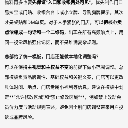
物料再多也要
先保证“入口和收银两处可见”
。优先制作门口
易拉宝或门贴、收银台台卡或小立牌、导购胸牌提示，其次
才是桌贴和DM单页。对于人手紧张的门店，可以
把核心卖
点浓缩成一句话和一个二维码
，出现在所有高频触点上，用
同一视觉风格强化记忆，而不是堆满复杂规则。
总部给了统一模板，门店还能做本地化调整吗？
可以在保持
主视觉和主权益不变
的前提下做小范围调整。总
部模板负责品牌调性、基础权益和关键文案，门店可以更改
具体时间、地点、门店专属小福利等信息。建议在模板中划
定**“允许修改区域”和“禁止修改区域”**，例如禁止改动会
员价力度与活动规则表述，避免因个别门店调整带来用户投
诉或品牌风险。