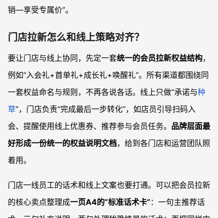
销—享受专属价”。
门店拉新怎么和线上策略对齐？
要让门店与线上协同，先定一套
统一的会员拉新权益结构
，
例如“入会礼+首单礼+成长礼+唤醒礼”。所有渠道都围绕同
一套权益命名与规则，不再各说各话。线上只做“承诺与
种
草
”，门店负责“完成最后一步转化”，如店员引导扫码入
会、提醒使用线上优惠券、推荐参与会员任务。
品牌层面最
好形成一份统一的权益说明文档
，给到各门店和运营团队照
着用。
门店一线员工的话术和线上文案也要打通。可以把会员拉新
的核心卖点整理成
一页A4的“标准话术卡”
：一句主推荐话