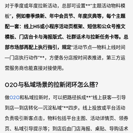
对于季度或年度拉新活动，总部可设置**“主题活动物料模
板”
，例如春季焕新、年中会员节、年度庆典等，每个主题
配一套：线上H5或小程序活动页框架、短信和公众号推文
模板、门店台卡与海报版式、社群话术与拉新任务卡等。总
部市场部再配上执行指引，规定
“活动节点—物料上线时间
—门店执行动作”**，方便各分店按时间表推进，第三方运
营服务商也能直接对接使用。
O2O与私域场景的拉新闭环怎么搭？
做
O2O
和私域拉新时，可以把路径拆成**“线上获客—引导
到店—到店转化—沉淀私域”**四步。线上投放或平台活动
负责吸引新客点击，物料包括平台主图、活动详情页、领券
页、私域引导提示等；到店后由门店海报、桌贴、导购话术