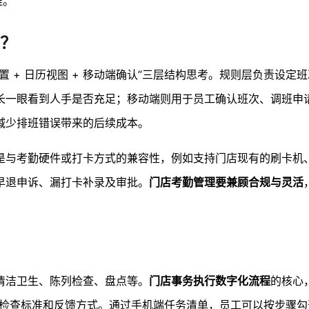
难。
？
置 + 日历视图 + 移动端确认”三层结构思考。规则层负责设定
长一眼看到人手是否充足；移动端则用于员工确认班次、调班申
减少排班错误带来的后续成本。
是与考勤硬件或打卡方式的兼容性，例如支持门店现有的刷卡机
早退申诉、漏打卡补录及审批。
门店考勤管理要兼顾合规与灵活
清洁卫生、陈列检查、盘点等。
门店事务执行数字化流程
的核心
、检查标准和反馈方式。通过手机端任务清单，员工可以按步骤勾