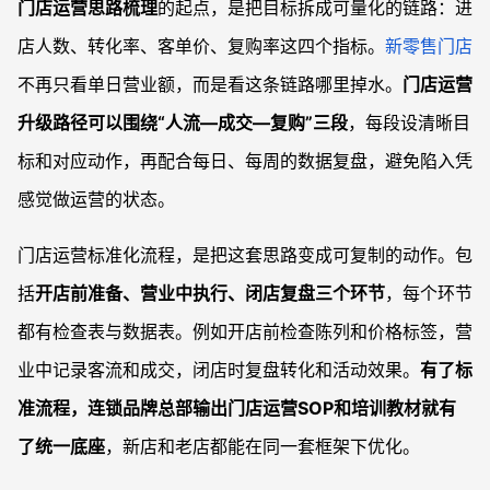
门店运营思路梳理
的起点，是把目标拆成可量化的链路：进
店人数、转化率、客单价、复购率这四个指标。
新零售门店
不再只看单日营业额，而是看这条链路哪里掉水。
门店运营
升级路径可以围绕“人流—成交—复购”三段
，每段设清晰目
标和对应动作，再配合每日、每周的数据复盘，避免陷入凭
感觉做运营的状态。
门店运营标准化流程，是把这套思路变成可复制的动作。包
括
开店前准备、营业中执行、闭店复盘三个环节
，每个环节
都有检查表与数据表。例如开店前检查陈列和价格标签，营
业中记录客流和成交，闭店时复盘转化和活动效果。
有了标
准流程，连锁品牌总部输出门店运营SOP和培训教材就有
了统一底座
，新店和老店都能在同一套框架下优化。