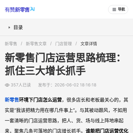
导航
目录
一、门店运营思路应该如何梳理？
新零售
新零售文章
门店管理
文章详情
二、线下门店运营增长抓手有哪些？
新零售门店运营思路梳理：
三、新零售门店如何做增长？三大关键抓手
抓住三大增长抓手
四、门店运营升级路径如何落地到日常管理？
常见问题
357人已读
发布于：2026-06-02 18:16:18
新零售环境下门店运营怎么做更适合小店？
门店运营思路应该如何梳理给新开店使用？
新零售
环境下门店怎么运营
，很多店长和老板最关心的，其
线下门店提升业绩有哪些抓手比打折更有效？
实是“我该把精力用在哪几件事上”。与其被动跟风，不如用
实体门店在新零售时代如何转型升级？
一套清晰的门店运营思路，把人、货、场与线上阵地串起
来，聚焦几条可落地的门店增长抓手。
谁能把门店运营优化