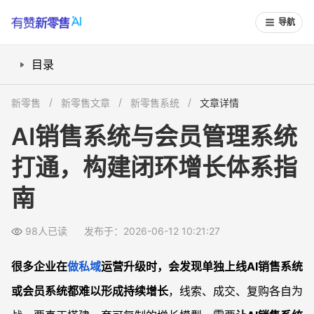
导航
目录
AI销售系统与会员管理怎么打通？
新零售
新零售文章
新零售系统
文章详情
销售系统与会员系统对接流程怎么设计？
AI销售系统与会员管理系统
如何构建销售到复购的闭环增长体系？
打通，构建闭环增长体系指
AI销售系统落地实施步骤与注意事项
常见问题
南
AI销售系统和会员管理系统怎么打通？
如何用AI搭建销售-会员-复购闭环增长体系？
98人已读
发布于：2026-06-12 10:21:27
现有CRM系统能否接入AI会员管理？
很多企业在
做私域
运营升级时，会发现单独上线AI销售系统
AI销售系统与会员系统打通需要注意什么？
或会员系统都难以形成持续增长
，线索、成交、复购各自为