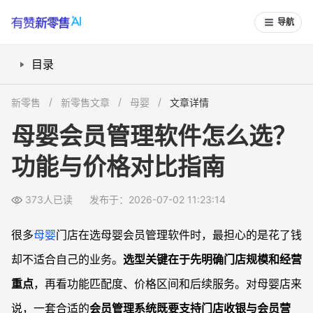
导航
目录
母婴会员管理软件怎么选？先搞清楚需求层级
新零售
新零售文章
母婴
文章详情
母婴门店会员管理软件功能有哪些？哪些是关键必备
母婴会员管理软件怎么选？
母婴会员系统价格区间怎么看？不同规模门店怎么匹配预算
功能与价格对比指南
母婴连锁店会员管理软件对比时要看哪些指标
常见问题
373人已读
发布于：2026-07-02 11:23:14
母婴会员管理软件要有哪些关键功能？
母婴店会员管理系统一般多少钱一个月或一年？
很多
母婴
门店在选母婴会员管理软件时，最担心的是花了钱
小型母婴店适合用什么会员管理系统？
却不适合自己的业务。
选型关键在于先明确门店规模和经营
母婴连锁门店如何选择会员管理软件更合适？
重点
，再看功能匹配度、价格区间和后续服务。对母婴店来
说，一套合适的
会员管理系统既要支持门店收银与会员营