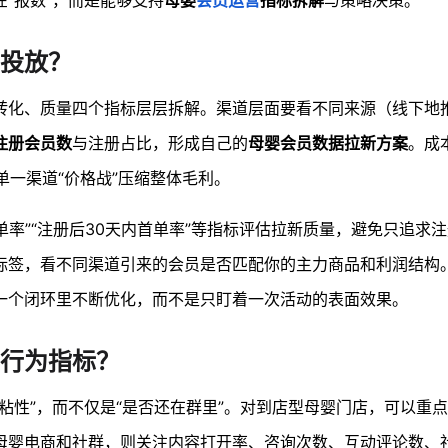
“报数”，而是能够支持
母婴
会员运营
指标拆解
与策略决策。
投放？
转化、质量四个指标层层拆解。渠道层面要看不同来源（线下地
注册会员数
与注册占比，形成自己的
母婴会员数据拉新方案
。成
单一渠道“价格战”压缩整体毛利。
首单率”“注册后30天内首单率”等指标评估拉新质量，避免只追求
标签，看不同渠道引来的会员是否匹配你的主力商品和利润结构
一个闭环里不断优化，而不是只盯着一次活动的表面效果。
行为指标？
粘性”，而不仅是“是否还在群里”。对到店型母婴门店，可以重
母婴电商和社群，则关注内容打开率、咨询次数、互动评论数、