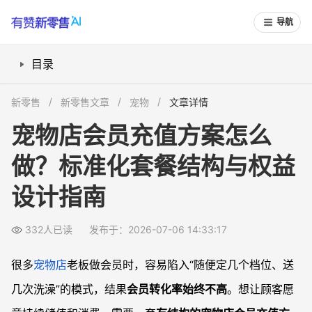
导航
目录
宠物店会员充值套餐标准版怎么搭？先定清晰档位结构
新零售
新零售文章
宠物
文章详情
宠物店会员权益怎么设计？围绕高频需求做组合
宠物店会员充值方案怎么
宠物店会员充值档位设置如何兼顾小店和连锁店？
做？标准化套餐结构与权益
宠物店如何设计会员充值活动？搭配节日与新客场景
常见问题
设计指南
宠物店会员充值方案怎么设计更有吸引力？
宠物店会员套餐结构如何设计更合理？
332人已读
发布于：2026-07-06 14:33:17
宠物店会员权益组合有哪些常见玩法？
很多
宠物店
老板做会员时，容易陷入“随便定几个档位、送
宠物店会员充值标准化设计有什么参考模板？
几次洗澡”的模式，结果
会员转化率始终不高
。想让顾客愿