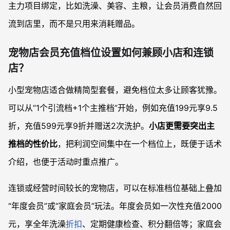
主力项目绑定，比如洗澡、美容、主粮，让会员消费自然回
流到店里，而不是只用来消耗赠品。
宠物店会员充值档位设置如何兼顾小店和连锁
店？
小型宠物店适合做精简型套餐，避免档位太多让顾客犹豫。
可以从“1个引流档+1个主推档”开始，例如充值199元享9.5
折，充值599元享9折并赠送2次洗护。
小店更需要突出主
推档的性价比
，把利润空间集中在一个档位上，既便于话术
介绍，也便于活动时重点推广。
连锁或经营时间较长的宠物店，可以在标准档位基础上叠加
“年度会员”或“家庭会员”玩法。年度会员如一次性充值2000
元，享全年洗澡
折扣
、定期健康检查、积分翻倍等；家庭会