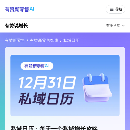
导航
有赞说增长
有赞学堂
有赞新零售
/
有赞新零售智库
/
私域日历
有赞说增长
私域日历
增长方法
有赞说案例拆解
有赞专家说
有赞成功案例
新零售最佳实践
面对面聊增长
有赞春季发布会
实干家直播间
新零售大会
新零售茶会
私域日历：每天一个私域增长攻略