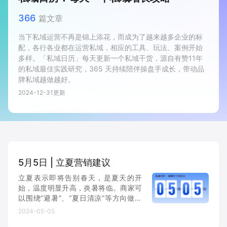
新零售私享会
门店经营增长公开课
366
篇文章
AllValue
战略合作
当下私域运营不再是锦上添花，而成为了越来越多企业的标
配，各行各业都在运营私域，相应的工具、玩法、案例开始
多样。「私域日历」每天更新一个私域干货，源自有赞11年
增长产品指南
的私域最佳实践研究，365 天持续陪伴操盘手成长，带动品
牌私域越做越好。
智库
产品场景库
2024-12-31
更新
产品更新动态
帮助中心
行业洞察
品牌消费观
行业报告
5月5日 | 立夏营销建议
新零售资讯
立夏表示即将告别春天，是夏天的开
始，温度明显升高，炎暑将临。商家可
以围绕“避暑”、“夏日清凉”等方向做推
培训课程
广。比如景区可以设计夏日漂流、溯溪
2024-05-05
等适合夏季的游玩项目，配合多人拼团
私域课程
新零售内参