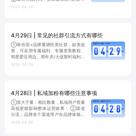
景应用、企业微信名片分享到微信或者
2024-04-30
微信群、通过个人微信好友申请。
4月29日 | 常见的社群引流方式有哪些
①单价高+品牌重调性类社群，如美妆
类，可采用专属福利、专属变美教程、
明星爱豆周边、周年庆/大促限时福利群
等方式进行引流； ②性价比+营销类社
2024-04-29
群，如生鲜商超，可采用限时抽奖、周
期性折扣/秒杀、抢红包等方式引流。
4月28日 | 私域加粉有哪些注意事项
①质大于量：相比数量，私域用户质量
高低更能影响整体运营效果； ②渠道
分流：品牌各个渠道用户在品牌体验、
产品购买方式上都不尽相同，因此在加
2024-04-28
粉时要针对不同渠道用户进行分流；
③MVP先行：大规模加粉操作之前务