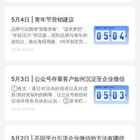
等优惠，在夏季来临之前锁定一波消
费。
增长俱乐部
5月4日 | 青年节营销建议
增长俱乐部
有赞商盟
品牌可以围绕“致敬青春”、“追求梦想”、
“年轻活力”等话题，找到品牌与青年的
连结点，推出海报视频、H5等创意营销
商家社区
社群交流
素材，加深用户对品牌、产品的认知，
2024-05-04
达到借势的目的。
合作共进
入驻有赞
认证代理商
5月3日 | 公众号存量客户如何沉淀至企业微信
认证服务商
设计服务商
①推文：通过对活动的描述以及对进
群/加好友福利的阐释，让公众号粉丝对
有赞云
数据通服务
活动详情有具体的认知； ②菜单栏：
突出“社群”、“管家”、“助手”和“福利官”
2024-05-04
等字眼； ③欢迎语：通过简洁的话术
+海报的形式进行引导。
5月2日 | 不同平台引流企业微信的方法有哪些