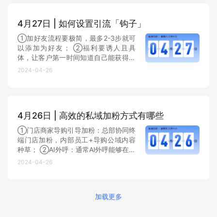
必先进行MVP测试。
4月27日 | 如何设置引流「钩子」
①加好友流程要极简，最多2-3步就可
以添加为好友； ②福利要诱人且具
体，让客户第一时间知道自己能获得什
么； ③奖品兑现要快速，用户加好友
2024-04-26
后，一定要尽快安排发奖，让用户第一
时间领取到福利。
4月26日 | 高效的私域加粉方式有哪些
①门店商家导购引导加粉：总部协同终
端门店加粉，内部员工+导购公域内容
种草； ②AI外呼：通常Al外呼能够在短
时间内快速积累大量粉丝，且能够沉淀
2024-04-26
出完整的分析图谱和方法论； ③线下
获客：私聊+ 邀请用户入群享福利，引
导用户自分享。
加载更多