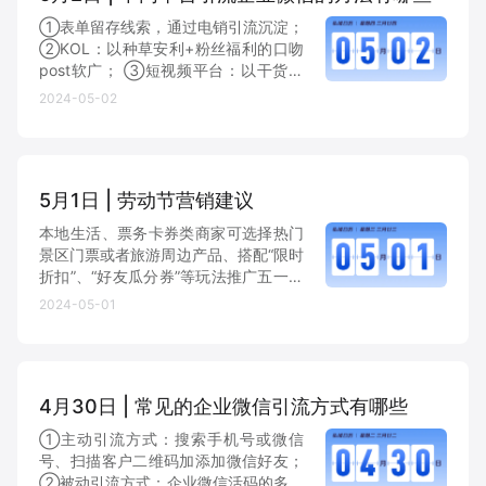
①表单留存线索，通过电销引流沉淀；
②KOL：以种草安利+粉丝福利的口吻
post软广； ③短视频平台：以干货内
容做“钩子”，引导客户主动私信，或直
2024-05-02
接私信客户短链二维码，引导客户点击
短链跳转企微扫码页添加好友。用户点
击短链后就可以自动跳...
5月1日 | 劳动节营销建议
本地生活、票务卡券类商家可选择热门
景区门票或者旅游周边产品、搭配“限时
折扣”、“好友瓜分券”等玩法推广五一折
扣活动。 本地生活商家可搭配“多人阶
2024-05-01
梯拼团玩法”、推出“三人同行、一人免
单”福利活动。
4月30日 | 常见的企业微信引流方式有哪些
①主动引流方式：搜索手机号或微信
号、扫描客户二维码加添加微信好友；
②被动引流方式：企业微信活码的多场