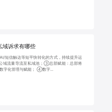
见私域诉求有哪些
AI/短信触达等短平快转化的方式，持续提升运
公域流量导流至私域池；③总部赋能：总部将
字化管理与赋能； ④数字...